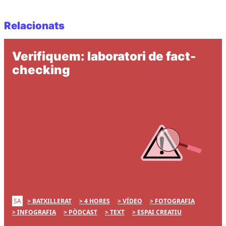
Relacionats
Verifiquem: laboratori de fact-
checking
SA
BATXILLERAT
4 HORES
VÍDEO
FOTOGRAFIA
INFOGRAFIA
PÒDCAST
TEXT
ESPAI CREATIU