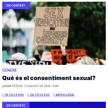
EN CONTEXT
GÈNERE
Què és el consentiment sexual?
JAUME ESTEVE
7 D'AGOST DE 2026 · 6:00
1R CICLE ESO
2N CICLE ESO
BATXILLERAT
EN CONTEXT