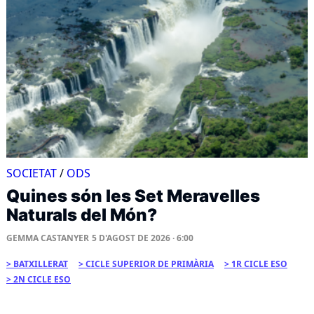
SOCIETAT
/
ODS
Quines són les Set Meravelles
Naturals del Món?
GEMMA CASTANYER
5 D'AGOST DE 2026 · 6:00
BATXILLERAT
CICLE SUPERIOR DE PRIMÀRIA
1R CICLE ESO
2N CICLE ESO