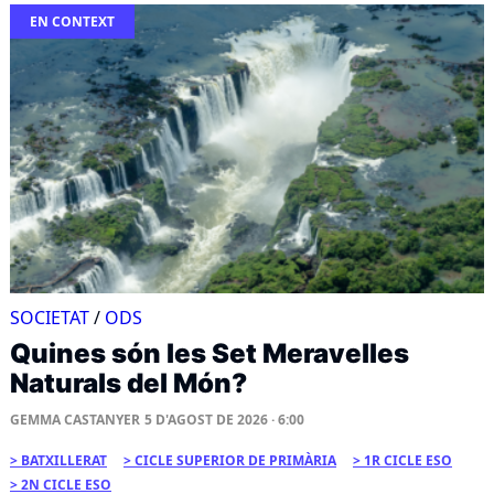
EN CONTEXT
SOCIETAT
/
ODS
Quines són les Set Meravelles
Naturals del Món?
GEMMA CASTANYER
5 D'AGOST DE 2026 · 6:00
BATXILLERAT
CICLE SUPERIOR DE PRIMÀRIA
1R CICLE ESO
2N CICLE ESO