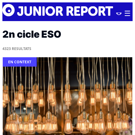
Skip
Junior
to
Report
content
2n cicle ESO
4323
RESULTATS
EN CONTEXT