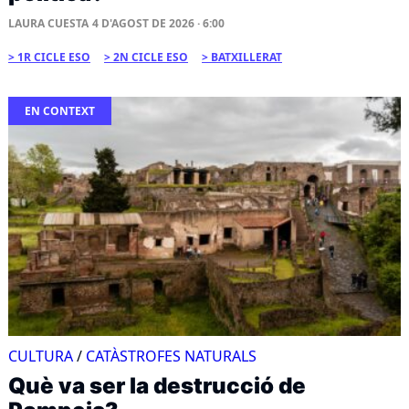
LAURA CUESTA
4 D'AGOST DE 2026 · 6:00
1R CICLE ESO
2N CICLE ESO
BATXILLERAT
EN CONTEXT
CULTURA
/
CATÀSTROFES NATURALS
Què va ser la destrucció de