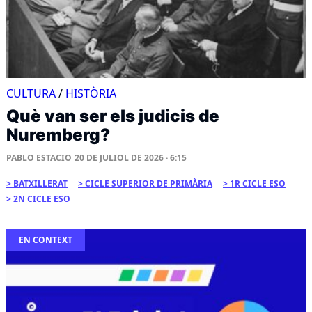
CULTURA
/
HISTÒRIA
Què van ser els judicis de
Nuremberg?
PABLO ESTACIO
20 DE JULIOL DE 2026 · 6:15
BATXILLERAT
CICLE SUPERIOR DE PRIMÀRIA
1R CICLE ESO
2N CICLE ESO
EN CONTEXT