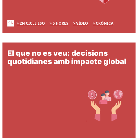
SA
2N CICLE ESO
5 HORES
VÍDEO
CRÒNICA
El que no es veu: decisions
quotidianes amb impacte global