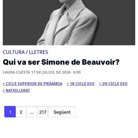
CULTURA
/
LLETRES
Qui va ser Simone de Beauvoir?
LAURA CUESTA
17 DE JULIOL DE 2026 · 6:00
CICLE SUPERIOR DE PRIMÀRIA
1R CICLE ESO
2N CICLE ESO
BATXILLERAT
Paginació
1
2
…
217
Següent
de
les
entrades