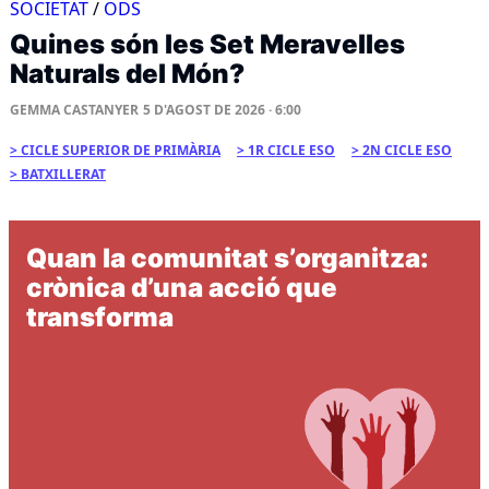
SOCIETAT
/
ODS
Quines són les Set Meravelles
Naturals del Món?
GEMMA CASTANYER
5 D'AGOST DE 2026 · 6:00
CICLE SUPERIOR DE PRIMÀRIA
1R CICLE ESO
2N CICLE ESO
BATXILLERAT
Quan la comunitat s’organitza:
crònica d’una acció que
transforma