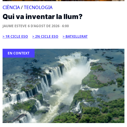
CIÈNCIA
/
TECNOLOGIA
Qui va inventar la llum?
JAUME ESTEVE
6 D'AGOST DE 2026 · 6:00
1R CICLE ESO
2N CICLE ESO
BATXILLERAT
EN CONTEXT