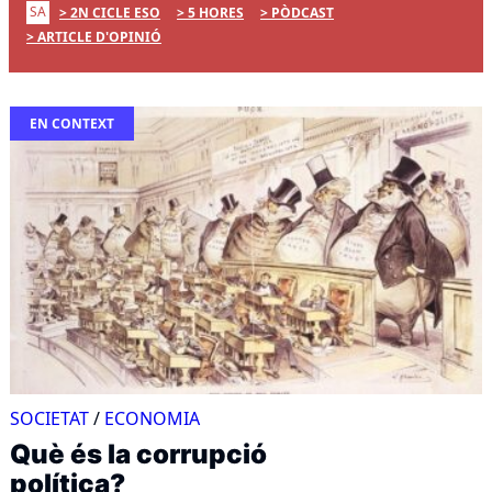
SA
2N CICLE ESO
5 HORES
PÒDCAST
ARTICLE D'OPINIÓ
EN CONTEXT
SOCIETAT
/
ECONOMIA
Què és la corrupció
política?