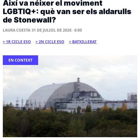
Així va néixer el moviment
LGBTIQ+: què van ser els aldarulls
de Stonewall?
LAURA CUESTA
31 DE JULIOL DE 2026 · 6:00
1R CICLE ESO
2N CICLE ESO
BATXILLERAT
EN CONTEXT