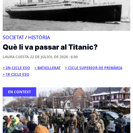
SOCIETAT
/
HISTÒRIA
Què li va passar al Titanic?
LAURA CUESTA
22 DE JULIOL DE 2026 · 6:00
2N CICLE ESO
BATXILLERAT
CICLE SUPERIOR DE PRIMÀRIA
1R CICLE ESO
EN CONTEXT