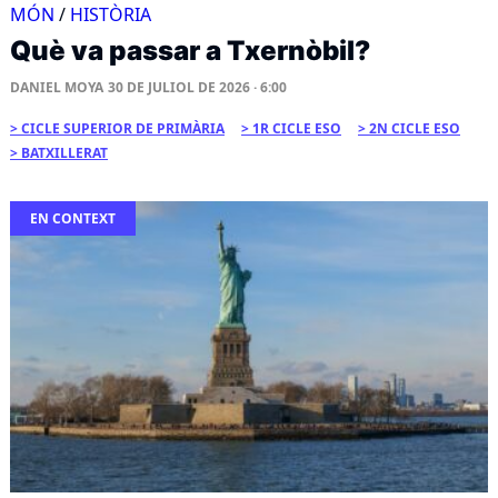
MÓN
/
HISTÒRIA
Què va passar a Txernòbil?
DANIEL MOYA
30 DE JULIOL DE 2026 · 6:00
CICLE SUPERIOR DE PRIMÀRIA
1R CICLE ESO
2N CICLE ESO
BATXILLERAT
EN CONTEXT