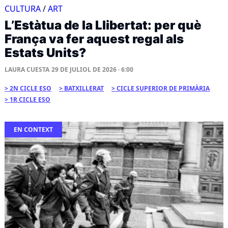
CULTURA
/
ART
L’Estàtua de la Llibertat: per què
França va fer aquest regal als
Estats Units?
LAURA CUESTA
29 DE JULIOL DE 2026 · 6:00
2N CICLE ESO
BATXILLERAT
CICLE SUPERIOR DE PRIMÀRIA
1R CICLE ESO
EN CONTEXT