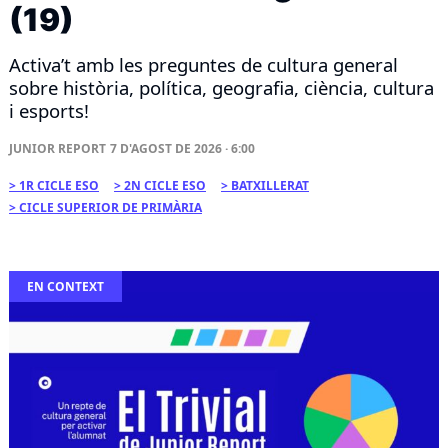
(19)
Activa’t amb les preguntes de cultura general
sobre història, política, geografia, ciència, cultura
i esports!
JUNIOR REPORT
7 D'AGOST DE 2026 · 6:00
1R CICLE ESO
2N CICLE ESO
BATXILLERAT
CICLE SUPERIOR DE PRIMÀRIA
EN CONTEXT