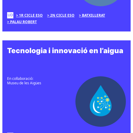
UD
1R CICLE ESO
2N CICLE ESO
BATXILLERAT
PALAU ROBERT
Tecnologia i innovació en l’aigua
En col·laboració:
Museu de les Aigües