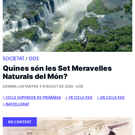
SOCIETAT
/
ODS
Quines són les Set Meravelles
Naturals del Món?
GEMMA CASTANYER
5 D'AGOST DE 2026 · 6:00
CICLE SUPERIOR DE PRIMÀRIA
1R CICLE ESO
2N CICLE ESO
BATXILLERAT
EN CONTEXT