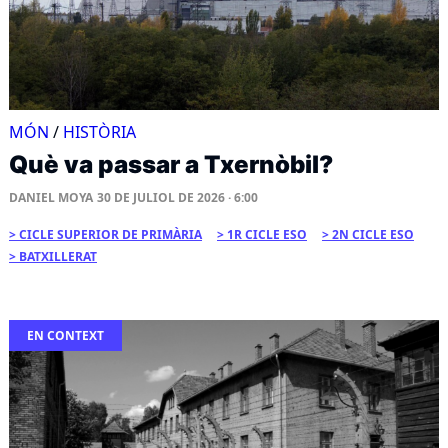
MÓN
/
HISTÒRIA
Què va passar a Txernòbil?
DANIEL MOYA
30 DE JULIOL DE 2026 · 6:00
CICLE SUPERIOR DE PRIMÀRIA
1R CICLE ESO
2N CICLE ESO
BATXILLERAT
EN CONTEXT