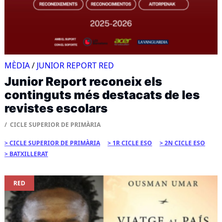
MÈDIA
/
JUNIOR REPORT RED
Junior Report reconeix els
continguts més destacats de les
revistes escolars
CICLE SUPERIOR DE PRIMÀRIA
CICLE SUPERIOR DE PRIMÀRIA
1R CICLE ESO
2N CICLE ESO
BATXILLERAT
RED