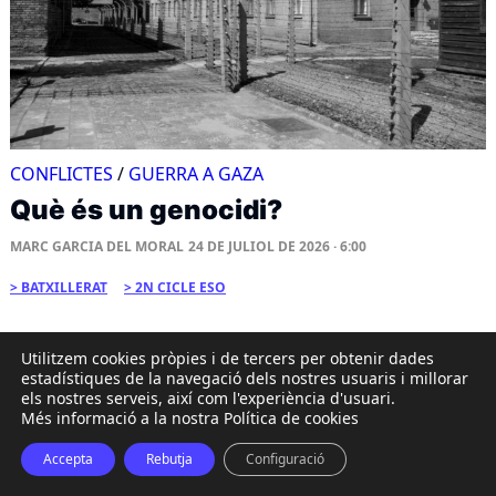
CONFLICTES
/
GUERRA A GAZA
Què és un genocidi?
MARC GARCIA DEL MORAL
24 DE JULIOL DE 2026 · 6:00
BATXILLERAT
2N CICLE ESO
Utilitzem cookies pròpies i de tercers per obtenir dades
EN CONTEXT
estadístiques de la navegació dels nostres usuaris i millorar
els nostres serveis, així com l'experiència d'usuari.
Més informació a la nostra Política de cookies
Accepta
Rebutja
Configuració