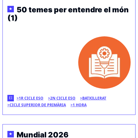
50 temes per entendre el món
★
(1)
EI
1R CICLE ESO
2N CICLE ESO
BATXILLERAT
CICLE SUPERIOR DE PRIMÀRIA
1 HORA
Mundial 2026
★