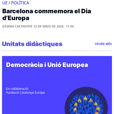
UE
/
POLÍTICA
Barcelona commemora el Dia
d’Europa
GEMMA CASTANYER
12 DE MAIG DE 2026 · 11:56
Unitats didàctiques
VEURE MÉS
Democràcia i Unió Europea
En col·laboració:
Fundació Catalunya Europa