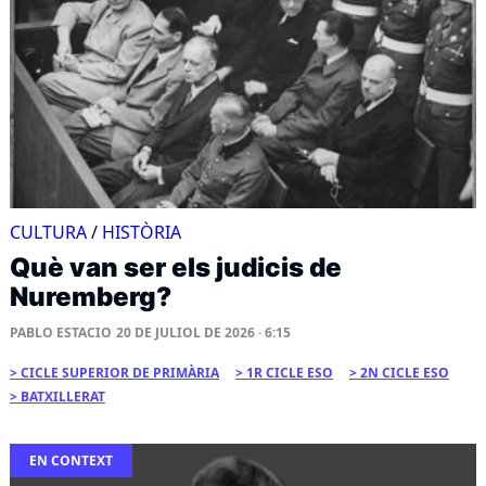
CULTURA
/
HISTÒRIA
Què van ser els judicis de
Nuremberg?
PABLO ESTACIO
20 DE JULIOL DE 2026 · 6:15
CICLE SUPERIOR DE PRIMÀRIA
1R CICLE ESO
2N CICLE ESO
BATXILLERAT
EN CONTEXT