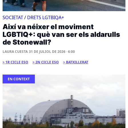
SOCIETAT
/
DRETS LGTBIQA+
Així va néixer el moviment
LGBTIQ+: què van ser els aldarulls
de Stonewall?
LAURA CUESTA
31 DE JULIOL DE 2026 · 6:00
1R CICLE ESO
2N CICLE ESO
BATXILLERAT
EN CONTEXT