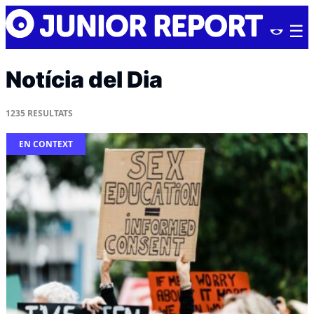
Skip
Junior
to
Report
content
Notícia del Dia
1235
RESULTATS
EN CONTEXT