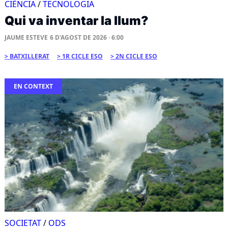
CIÈNCIA
/
TECNOLOGIA
Qui va inventar la llum?
JAUME ESTEVE
6 D'AGOST DE 2026 · 6:00
BATXILLERAT
1R CICLE ESO
2N CICLE ESO
EN CONTEXT
SOCIETAT
/
ODS