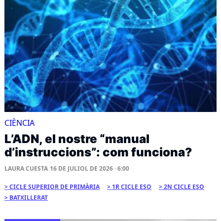
CIÈNCIA
L’ADN, el nostre “manual
d’instruccions”: com funciona?
LAURA CUESTA
16 DE JULIOL DE 2026 · 6:00
CICLE SUPERIOR DE PRIMÀRIA
1R CICLE ESO
2N CICLE ESO
BATXILLERAT