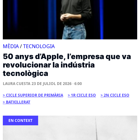
MÈDIA
/
TECNOLOGIA
50 anys d’Apple, l’empresa que va
revolucionar la indústria
tecnològica
LAURA CUESTA
23 DE JULIOL DE 2026 · 6:00
CICLE SUPERIOR DE PRIMÀRIA
1R CICLE ESO
2N CICLE ESO
BATXILLERAT
EN CONTEXT