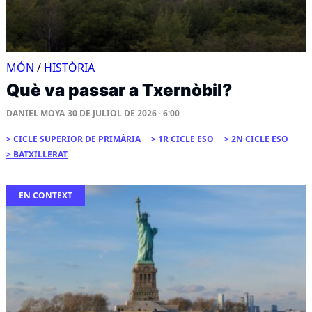
MÓN
/
HISTÒRIA
Què va passar a Txernòbil?
DANIEL MOYA
30 DE JULIOL DE 2026 · 6:00
CICLE SUPERIOR DE PRIMÀRIA
1R CICLE ESO
2N CICLE ESO
BATXILLERAT
EN CONTEXT