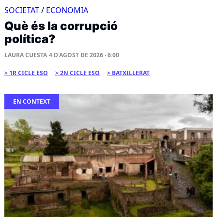
SOCIETAT
/
ECONOMIA
Què és la corrupció
política?
LAURA CUESTA
4 D'AGOST DE 2026 · 6:00
1R CICLE ESO
2N CICLE ESO
BATXILLERAT
EN CONTEXT