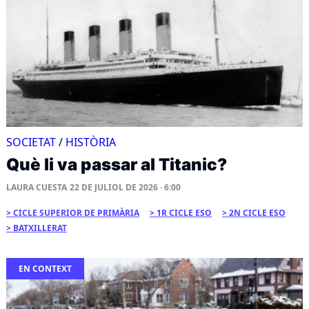
SOCIETAT
/
HISTÒRIA
Què li va passar al Titanic?
LAURA CUESTA
22 DE JULIOL DE 2026 · 6:00
CICLE SUPERIOR DE PRIMÀRIA
1R CICLE ESO
2N CICLE ESO
BATXILLERAT
EN CONTEXT