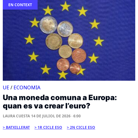
EN CONTEXT
UE
/
ECONOMIA
Una moneda comuna a Europa:
quan es va crear l’euro?
LAURA CUESTA
14 DE JULIOL DE 2026 · 6:00
BATXILLERAT
1R CICLE ESO
2N CICLE ESO