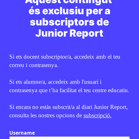
Naturals del Món?
és exclusiu per a
GEMMA CASTANYER
5 D'AGOST DE 2026 · 6:00
subscriptors de
CICLE SUPERIOR DE PRIMÀRIA
1R CICLE ESO
2N CICLE ESO
Junior Report
BATXILLERAT
Si ets docent subscriptor/a, accedeix amb el teu
PUBLICITAT:
correu i contrasenya.
Si ets alumne/a, accedeix amb l'usuari i
contrasenya que t’ha facilitat el teu centre educatiu.
Si encara no estàs subscrit/a al diari Junior Report,
consulta les nostres opcions de
subscripció.
Username