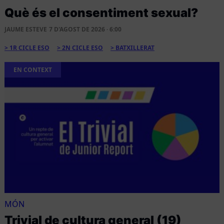
Què és el consentiment sexual?
JAUME ESTEVE
7 D'AGOST DE 2026 · 6:00
1R CICLE ESO
2N CICLE ESO
BATXILLERAT
EN CONTEXT
MÓN
Trivial de cultura general (19)