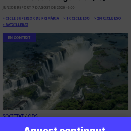
JUNIOR REPORT
7 D'AGOST DE 2026 · 6:00
CICLE SUPERIOR DE PRIMÀRIA
1R CICLE ESO
2N CICLE ESO
BATXILLERAT
EN CONTEXT
SOCIETAT
/
ODS
Quines són les Set Meravelles
Aquest contingut