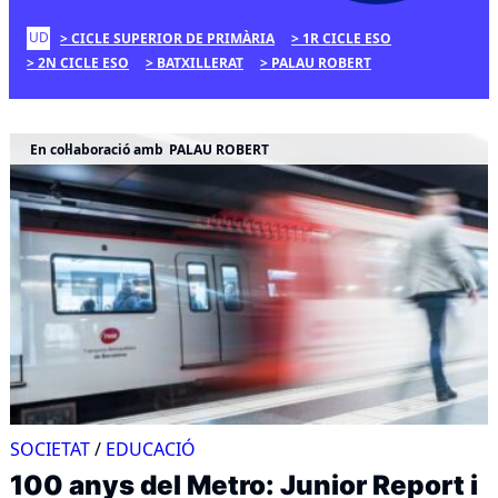
UD
CICLE SUPERIOR DE PRIMÀRIA
1R CICLE ESO
2N CICLE ESO
BATXILLERAT
PALAU ROBERT
En col·laboració amb
PALAU ROBERT
SOCIETAT
/
EDUCACIÓ
100 anys del Metro: Junior Report i