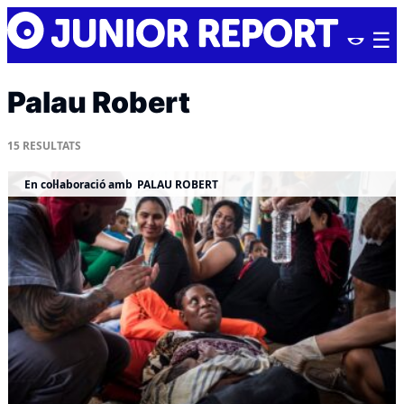
Skip
Junior
to
Report
content
Palau Robert
15
RESULTATS
En col·laboració amb
PALAU ROBERT