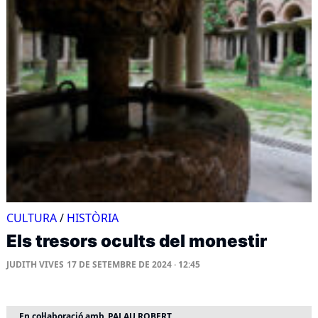
CULTURA
/
HISTÒRIA
Els tresors ocults del monestir
JUDITH VIVES
17 DE SETEMBRE DE 2024 · 12:45
En col·laboració amb
PALAU ROBERT