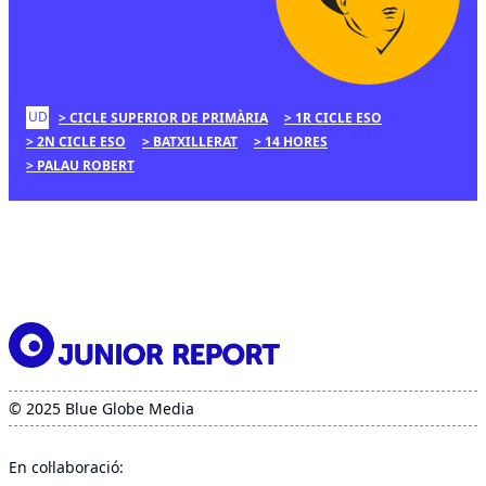
UD
CICLE SUPERIOR DE PRIMÀRIA
1R CICLE ESO
2N CICLE ESO
BATXILLERAT
14 HORES
PALAU ROBERT
© 2025 Blue Globe Media
En col·laboració: