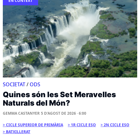
EN CONTEXT
SOCIETAT
/
ODS
Quines són les Set Meravelles
Naturals del Món?
GEMMA CASTANYER
5 D'AGOST DE 2026 · 6:00
CICLE SUPERIOR DE PRIMÀRIA
1R CICLE ESO
2N CICLE ESO
BATXILLERAT