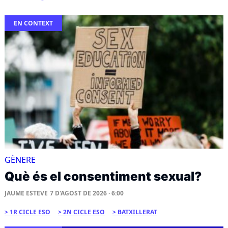
EN CONTEXT
GÈNERE
Què és el consentiment sexual?
JAUME ESTEVE
7 D'AGOST DE 2026 · 6:00
1R CICLE ESO
2N CICLE ESO
BATXILLERAT