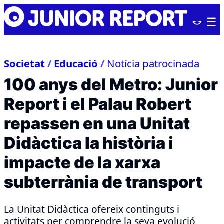
Skip
Junior
to
Report
content
Societat
/
Educació
/
Notícia patrocinada
100 anys del Metro: Junior
Report i el Palau Robert
repassen en una Unitat
Didàctica la història i
impacte de la xarxa
subterrània de transport
La Unitat Didàctica ofereix continguts i
activitats per comprendre la seva evolució