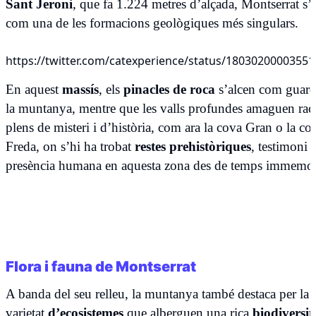
Sant Jeroni
, que fa 1.224 metres d’alçada, Montserrat s
com una de les formacions geològiques més singulars.
https://twitter.com/catexperience/status/1803020000355
En aquest
massís
, els
pinacles de roca
s’alcen com guard
la muntanya, mentre que les valls profundes amaguen rac
plens de misteri i d’història, com ara la cova Gran o la co
Freda, on s’hi ha trobat
restes prehistòriques
, testimoni 
presència humana en aquesta zona des de temps immemor
Flora i fauna de Montserrat
A banda del seu relleu, la muntanya també destaca per la 
varietat
d’ecosistemes
que alberguen una rica
biodiversit