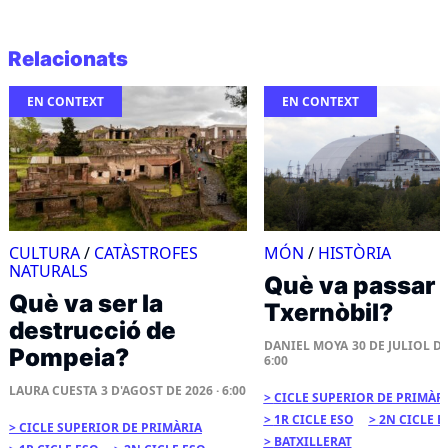
Relacionats
EN CONTEXT
EN CONTEXT
CULTURA
/
CATÀSTROFES
MÓN
/
HISTÒRIA
NATURALS
Què va passar 
Què va ser la
Txernòbil?
destrucció de
DANIEL MOYA
30 DE JULIOL DE
Pompeia?
6:00
LAURA CUESTA
3 D'AGOST DE 2026 · 6:00
CICLE SUPERIOR DE PRIMÀR
1R CICLE ESO
2N CICLE E
CICLE SUPERIOR DE PRIMÀRIA
BATXILLERAT