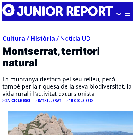
Skip
Junior
to
Report
content
Cultura
/
Història
/
Notícia UD
Montserrat, territori
natural
La muntanya destaca pel seu relleu, però
també per la riquesa de la seva biodiversitat, la
vida rural i l’activitat excursionista
2N CICLE ESO
BATXILLERAT
1R CICLE ESO