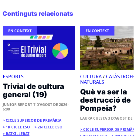
Continguts relacionats
EN CONTEXT
EN CONTEXT
ESPORTS
CULTURA
/
CATÀSTROFE
NATURALS
Trivial de cultura
Què va ser la
general (19)
destrucció de
JUNIOR REPORT
7 D'AGOST DE 2026 ·
Pompeia?
6:00
LAURA CUESTA
3 D'AGOST DE 20
CICLE SUPERIOR DE PRIMÀRIA
1R CICLE ESO
2N CICLE ESO
CICLE SUPERIOR DE PRIMÀR
BATXILLERAT