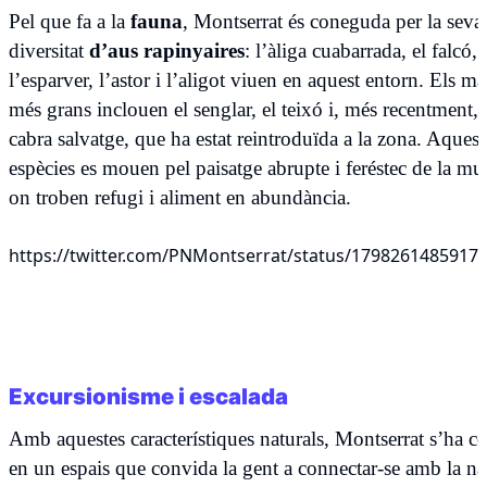
Pel que fa a la
fauna
, Montserrat és coneguda per la seva
diversitat
d’aus rapinyaires
: l’àliga cuabarrada, el falcó, 
l’esparver, l’astor i l’aligot viuen en aquest entorn. Els m
més grans inclouen el senglar, el teixó i, més recentment, 
cabra salvatge, que ha estat reintroduïda a la zona. Aquest
espècies es mouen pel paisatge abrupte i feréstec de la mu
on troben refugi i aliment en abundància.
https://twitter.com/PNMontserrat/status/1798261485917
Excursionisme i escalada
Amb aquestes característiques naturals, Montserrat s’ha co
en un espais que convida la gent a connectar-se amb la na