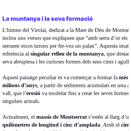
La muntanya i la seva formació
L’himne del Virolai, dedicat a la Mare de Déu de Montserr
inclou uns versos que expliquen que “amb serra d’or els a
serraren eixos turons per fer-vos un palau”. Aquesta imatg
referència al
singular relleu de la muntanya
, que destac
seva abruptesa i les curioses formes dels seus cims i agull
Aquest paisatge peculiar es va començar a formar fa
més 
milions d’anys
, a partir de sediments acumulats en una a
vall, que l’
erosió
va modelar fins a crear les seves formes
singulars actuals.
Actualment, el
massís de Montserrat
s’estén al llarg d’u
quilòmetres de longitud i cinc d’amplada
. Amb el
cim