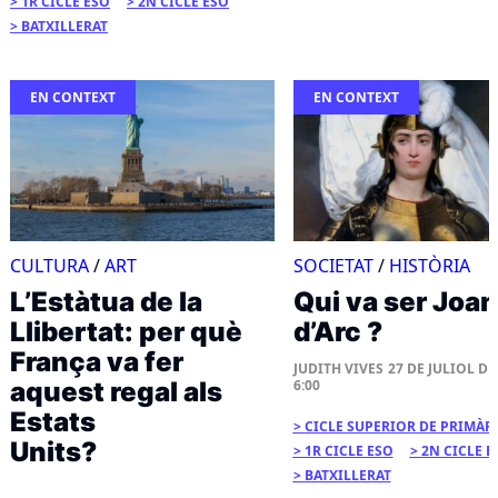
1R CICLE ESO
2N CICLE ESO
BATXILLERAT
EN CONTEXT
EN CONTEXT
CULTURA
/
ART
SOCIETAT
/
HISTÒRIA
L’Estàtua de la
Qui va ser Joa
Llibertat: per què
d’Arc ?
França va fer
JUDITH VIVES
27 DE JULIOL DE 
aquest regal als
6:00
Estats
CICLE SUPERIOR DE PRIMÀR
Units?
1R CICLE ESO
2N CICLE E
BATXILLERAT