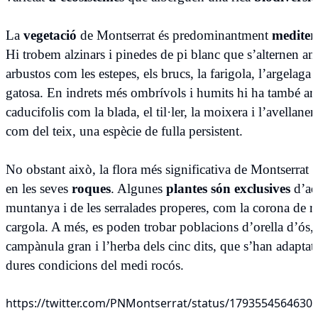
La
vegetació
de Montserrat és predominantment
mediter
Hi trobem alzinars i pinedes de pi blanc que s’alternen a
arbustos com les estepes, els brucs, la farigola, l’argelaga i
gatosa. En indrets més ombrívols i humits hi ha també ar
caducifolis com la blada, el til·ler, la moixera i l’avellaner,
com del teix, una espècie de fulla persistent.
No obstant això, la flora més significativa de Montserrat e
en les seves
roques
. Algunes
plantes són exclusives
d’aq
muntanya i de les serralades properes, com la corona de re
cargola. A més, es poden trobar poblacions d’orella d’ós, 
campànula gran i l’herba dels cinc dits, que s’han adaptat 
dures condicions del medi rocós.
https://twitter.com/PNMontserrat/status/1793554564630