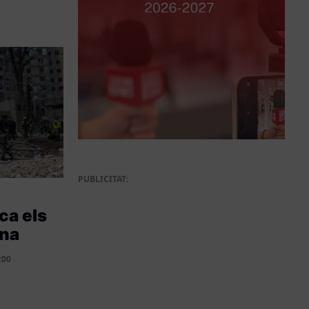
PUBLICITAT:
ca els
ïna
:00