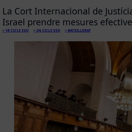
La Cort Internacional de Justíc
Israel prendre mesures efective
1R CICLE ESO
2N CICLE ESO
BATXILLERAT