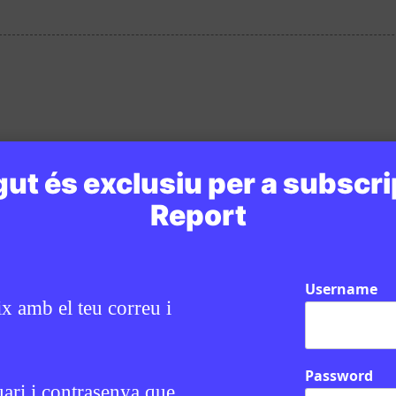
ut és exclusiu per a subscri
Report
Username
ix amb el teu correu i
Password
uari i contrasenya que