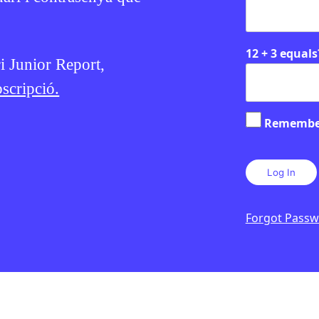
12 + 3 equals
ri Junior Report,
scripció.
Remembe
Forgot Pass