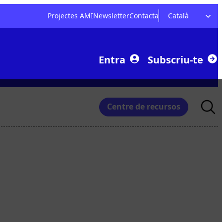
Projectes AMI
Newsletter
Contacta
Català
Entra
Subscriu-te
Searc
Centre de recursos
for: