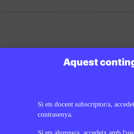
Aquest conting
Si ets docent subscriptor/a, accede
contrasenya.
Si ets alumne/a, accedeix amb l'us