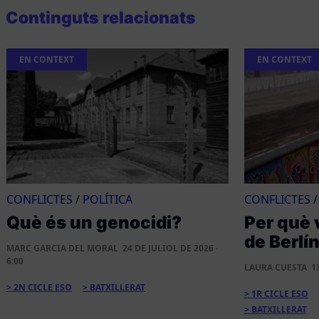
Continguts relacionats
EN CONTEXT
EN CONTEXT
CONFLICTES
/
POLÍTICA
CONFLICTES
Què és un genocidi?
Per què 
de Berlí
MARC GARCIA DEL MORAL
24 DE JULIOL DE 2026 ·
6:00
LAURA CUESTA
1
2N CICLE ESO
BATXILLERAT
1R CICLE ESO
BATXILLERAT