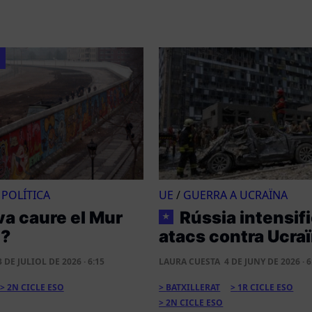
/
POLÍTICA
UE
/
GUERRA A UCRAÏNA
va caure el Mur
Rússia intensifi
★
n?
atacs contra Ucra
3 DE JULIOL DE 2026 · 6:15
LAURA CUESTA
4 DE JUNY DE 2026 · 6
2N CICLE ESO
BATXILLERAT
1R CICLE ESO
2N CICLE ESO