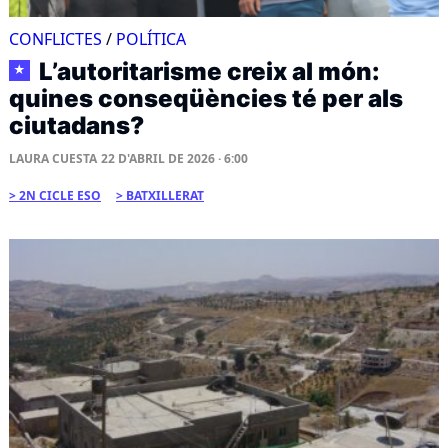
CONFLICTES
/
POLÍTICA
L’autoritarisme creix al món:
★
quines conseqüències té per als
ciutadans?
LAURA CUESTA
22 D'ABRIL DE 2026 · 6:00
2N CICLE ESO
BATXILLERAT