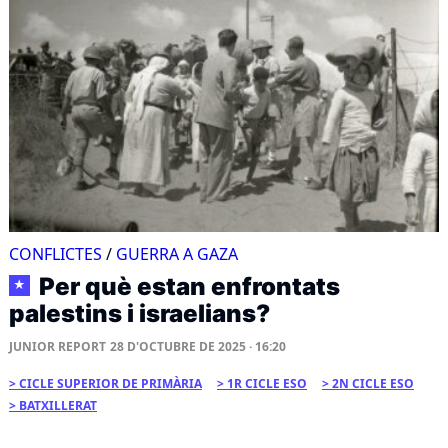
CONFLICTES
/
GUERRA A GAZA
Per què estan enfrontats
★
palestins i israelians?
JUNIOR REPORT
28 D'OCTUBRE DE 2025 · 16:20
CICLE SUPERIOR DE PRIMÀRIA
1R CICLE ESO
2N CICLE ESO
BATXILLERAT