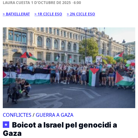
LAURA CUESTA
1 D'OCTUBRE DE 2025 · 6:00
BATXILLERAT
1R CICLE ESO
2N CICLE ESO
CONFLICTES
/
GUERRA A GAZA
Boicot a Israel pel genocidi a
★
Gaza