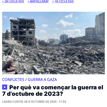
2N CICLE ESO
BATXILLERAT
1R CICLE ESO
CONFLICTES
/
GUERRA A GAZA
Per què va començar la guerra el
★
7 d’octubre de 2023?
LAURA CUESTA
28 D'OCTUBRE DE 2025 · 11:54