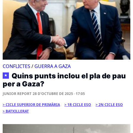
CONFLICTES
/
GUERRA A GAZA
Quins punts inclou el pla de pau
★
per a Gaza?
JUNIOR REPORT
28 D'OCTUBRE DE 2025 · 17:05
CICLE SUPERIOR DE PRIMÀRIA
1R CICLE ESO
2N CICLE ESO
BATXILLERAT