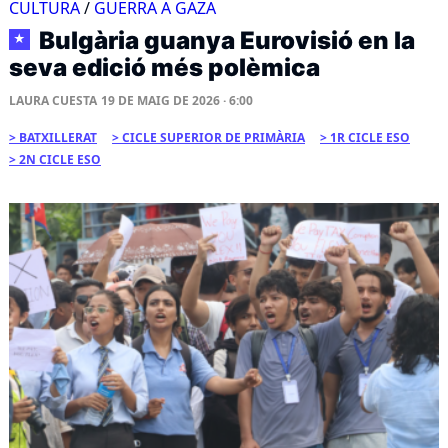
CULTURA
/
GUERRA A GAZA
Bulgària guanya Eurovisió en la
★
seva edició més polèmica
LAURA CUESTA
19 DE MAIG DE 2026 · 6:00
BATXILLERAT
CICLE SUPERIOR DE PRIMÀRIA
1R CICLE ESO
2N CICLE ESO