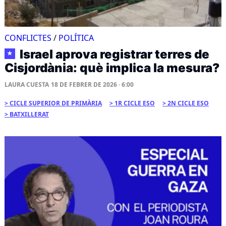
CONFLICTES
/
POLÍTICA
Israel aprova registrar terres de
★
Cisjordània: què implica la mesura?
LAURA CUESTA
18 DE FEBRER DE 2026 · 6:00
CICLE SUPERIOR DE PRIMÀRIA
1R CICLE ESO
2N CICLE ESO
BATXILLERAT