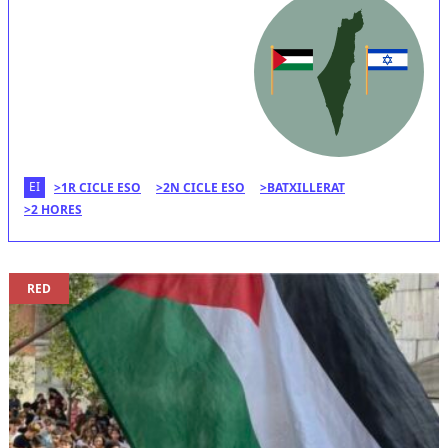
EI
1R CICLE ESO
2N CICLE ESO
BATXILLERAT
2 HORES
RED