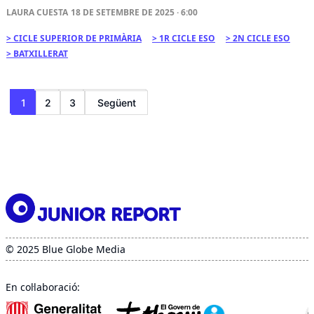
LAURA CUESTA
18 DE SETEMBRE DE 2025 · 6:00
CICLE SUPERIOR DE PRIMÀRIA
1R CICLE ESO
2N CICLE ESO
BATXILLERAT
Paginació
1
2
3
Següent
de
les
entrades
© 2025 Blue Globe Media
En col·laboració: