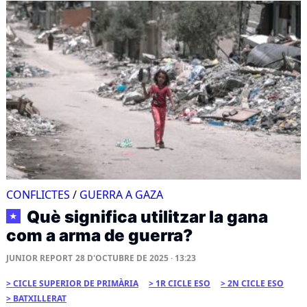
CONFLICTES
/
GUERRA A GAZA
Què significa utilitzar la gana
★
com a arma de guerra?
JUNIOR REPORT
28 D'OCTUBRE DE 2025 · 13:23
CICLE SUPERIOR DE PRIMÀRIA
1R CICLE ESO
2N CICLE ESO
BATXILLERAT