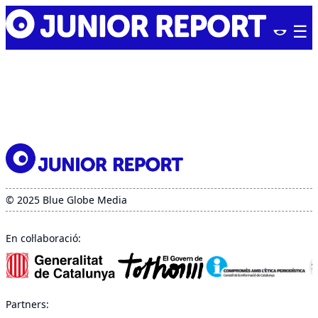
Skip
Junior
to
Report
content
© 2025 Blue Globe Media
En col·laboració:
Partners: