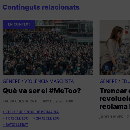
Continguts relacionats
EN CONTEXT
GÈNERE
/
VIOLÈNCIA MASCLISTA
GÈNERE
/
ED
Què va ser el #MeToo?
Trencar e
revoluci
LAURA CUESTA
26 DE JUNY DE 2026 · 6:00
reclama 
CICLE SUPERIOR DE PRIMÀRIA
JUDITH VIVES
17 
1R CICLE ESO
2N CICLE ESO
BATXILLERAT