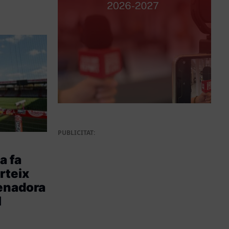
PUBLICITAT:
a fa
rteix
renadora
l