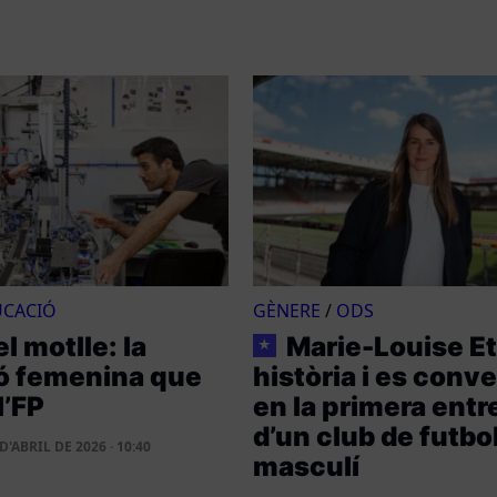
UCACIÓ
GÈNERE
/
ODS
l motlle: la
Marie-Louise Et
★
ó femenina que
història i es conve
l’FP
en la primera ent
d’un club de futbo
D'ABRIL DE 2026 · 10:40
masculí