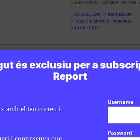
LAURA CUESTA
16 D'ABRIL DE 2026 · 
2N CICLE ESO
BATXILLERAT
CICLE SUPERIOR DE PRIMÀRIA
1R CICLE ESO
ut és exclusiu per a subscri
Report
Username
ix amb el teu correu i
Password
uari i contrasenya que