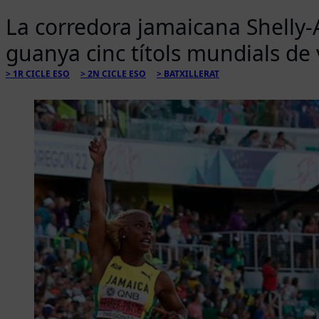
La corredora jamaicana Shelly-
guanya cinc títols mundials de 
1R CICLE ESO
2N CICLE ESO
BATXILLERAT