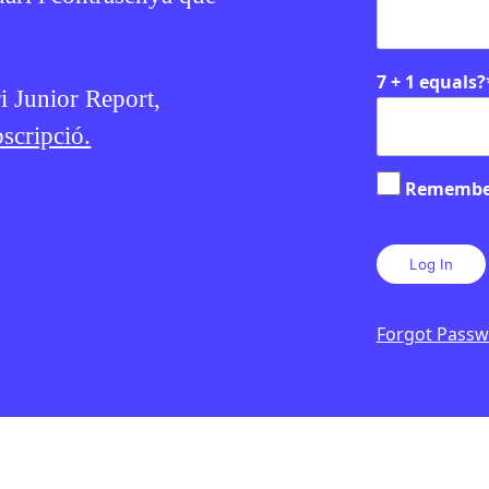
7 + 1 equals?
ri Junior Report,
scripció.
Remembe
Forgot Pass