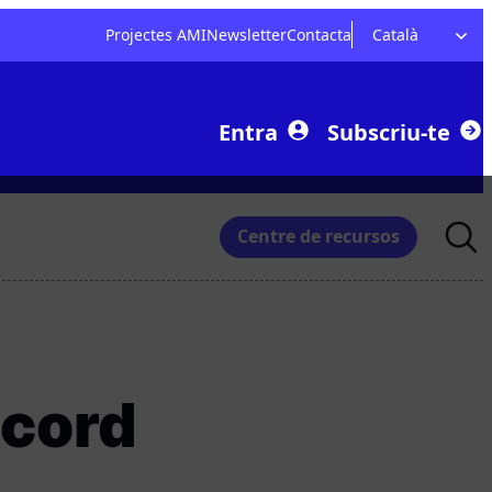
Projectes AMI
Newsletter
Contacta
Català
Entra
Subscriu-te
Searc
Centre de recursos
for:
ècord