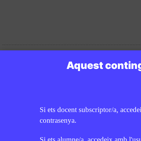
Aquest conting
Si ets docent subscriptor/a, accede
contrasenya.
Si ets alumne/a, accedeix amb l'us