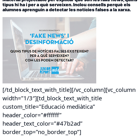
tipus hi ha i per a què serveixen. Inclou consells perquè els
alumnes aprenguin a detectar les notícies falses a la xarxa.
[/td_block_text_with_title][/vc_column][vc_column
width=”1/3″][td_block_text_with_title
custom_title=”Educació mediàtica”
header_color=”#ffffff”
header_text_color=”#47b2ad”
border_top=”no_border_top”]