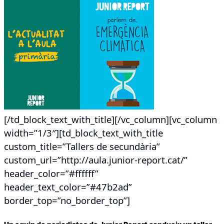
[/td_block_text_with_title][/vc_column][vc_column
width=”1/3″][td_block_text_with_title
custom_title=”Tallers de secundària”
custom_url=”http://aula.junior-report.cat/”
header_color=”#ffffff”
header_text_color=”#47b2ad”
border_top=”no_border_top”]