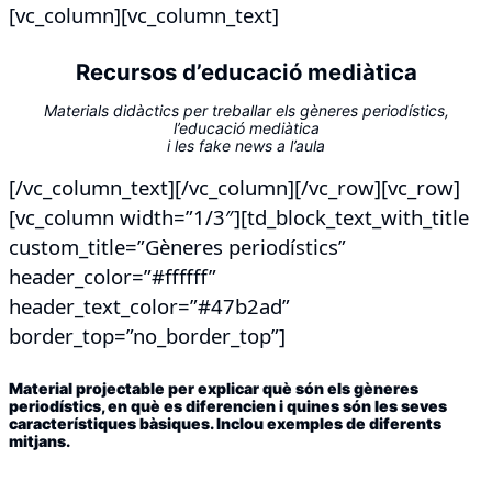
[vc_column][vc_column_text]
Recursos d’educació mediàtica
Materials didàctics per treballar els gèneres periodístics,
l’educació mediàtica
i les fake news a l’aula
[/vc_column_text][/vc_column][/vc_row][vc_row]
[vc_column width=”1/3″][td_block_text_with_title
custom_title=”Gèneres periodístics”
header_color=”#ffffff”
header_text_color=”#47b2ad”
border_top=”no_border_top”]
Material projectable per explicar què són els gèneres
periodístics, en què es diferencien i quines són les seves
característiques bàsiques. Inclou exemples de diferents
mitjans.