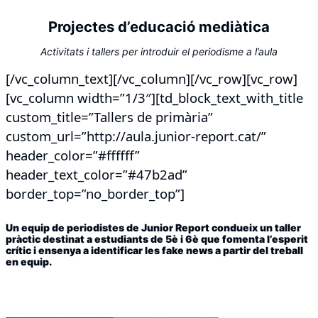
Projectes d’educació mediàtica
Activitats i tallers per introduir el periodisme a l’aula
[/vc_column_text][/vc_column][/vc_row][vc_row]
[vc_column width=”1/3″][td_block_text_with_title
custom_title=”Tallers de primària”
custom_url=”http://aula.junior-report.cat/”
header_color=”#ffffff”
header_text_color=”#47b2ad”
border_top=”no_border_top”]
Un equip de periodistes de Junior Report condueix un taller
pràctic destinat a estudiants de 5è i 6è que fomenta l’esperit
crític i ensenya a identificar les fake news a partir del treball
en equip.