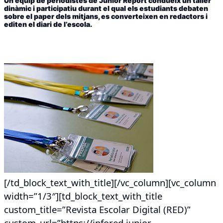
Un equip de periodistes de Junior Report condueix un taller
dinàmic i participatiu durant el qual els estudiants debaten
sobre el paper dels mitjans, es converteixen en redactors i
editen el diari de l’escola.
[/td_block_text_with_title][/vc_column][vc_column
width=”1/3″][td_block_text_with_title
custom_title=”Revista Escolar Digital (RED)”
custom_url=”https://infored.junior-