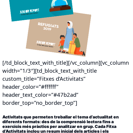
[/td_block_text_with_title][/vc_column][vc_column
width=”1/3″][td_block_text_with_title
custom_title=”Fitxes d’Activitats”
header_color=”#ffffff”
header_text_color=”#47b2ad”
border_top=”no_border_top”]
Activitats que permeten treballar el tema d’actualitat en
diferents formats: des de la comprensió lectora fins a
exercicis més pràctics per analitzar en grup. Cada Fitxa
d’Activitats inclou un resum inicial dels articles i els