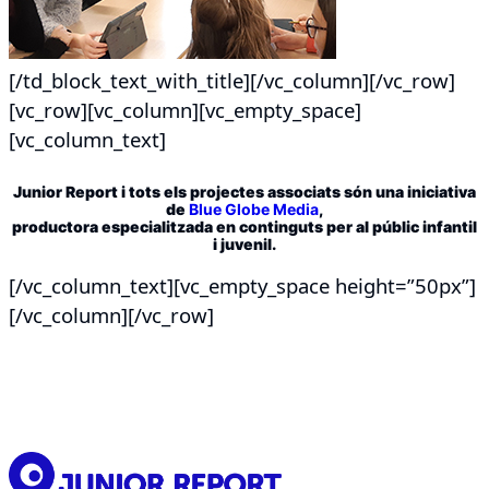
[/td_block_text_with_title][/vc_column][/vc_row]
[vc_row][vc_column][vc_empty_space]
[vc_column_text]
Junior Report i tots els projectes associats són una iniciativa
de
Blue Globe Media
,
productora especialitzada en continguts per al públic infantil
i juvenil.
[/vc_column_text][vc_empty_space height=”50px”]
[/vc_column][/vc_row]