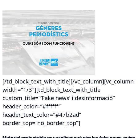
[/td_block_text_with_title][/vc_column][vc_column
width=”1/3″][td_block_text_with_title
custom_title=”‘Fake news’ i desinformació”
header_color=”#ffffff”
header_text_color=”#47b2ad”
border_top=”no_border_top”]
Material projectable per explicar què són les
fake news
, quins