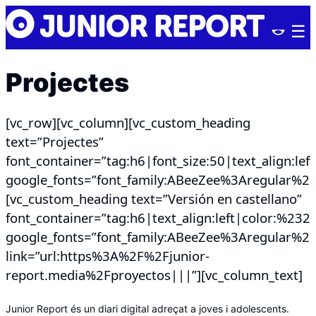
Skip
Junior
to
Report
content
Projectes
[vc_row][vc_column][vc_custom_heading
text=”Projectes”
font_container=”tag:h6|font_size:50|text_align:le
google_fonts=”font_family:ABeeZee%3Aregular%2C
[vc_custom_heading text=”Versión en castellano”
font_container=”tag:h6|text_align:left|color:%23
google_fonts=”font_family:ABeeZee%3Aregular%2
link=”url:https%3A%2F%2Fjunior-
report.media%2Fproyectos|||”][vc_column_text]
Junior Report és un diari digital adreçat a joves i adolescents.