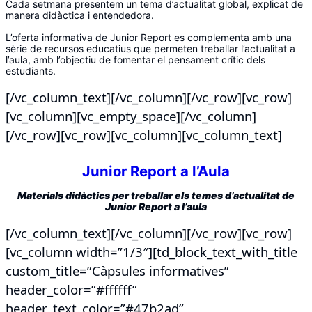
Cada setmana presentem un tema d’actualitat global, explicat de
manera didàctica i entendedora.
L’oferta informativa de Junior Report es complementa amb una
sèrie de recursos educatius que permeten treballar l’actualitat a
l’aula, amb l’objectiu de fomentar el pensament crític dels
estudiants.
[/vc_column_text][/vc_column][/vc_row][vc_row]
[vc_column][vc_empty_space][/vc_column]
[/vc_row][vc_row][vc_column][vc_column_text]
Junior Report a l’Aula
Materials didàctics per treballar els temes d’actualitat de
Junior Report a l’aula
[/vc_column_text][/vc_column][/vc_row][vc_row]
[vc_column width=”1/3″][td_block_text_with_title
custom_title=”Càpsules informatives”
header_color=”#ffffff”
header_text_color=”#47b2ad”