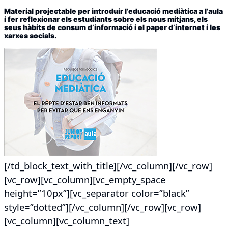
Material projectable per introduir l’educació mediàtica a l’aula
i fer reflexionar els estudiants sobre els nous mitjans, els
seus hàbits de consum d’informació i el paper d’internet i les
xarxes socials.
[/td_block_text_with_title][/vc_column][/vc_row]
[vc_row][vc_column][vc_empty_space
height=”10px”][vc_separator color=”black”
style=”dotted”][/vc_column][/vc_row][vc_row]
[vc_column][vc_column_text]