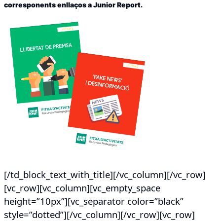
corresponents enllaços a Junior Report.
[/td_block_text_with_title][/vc_column][/vc_row]
[vc_row][vc_column][vc_empty_space
height=”10px”][vc_separator color=”black”
style=”dotted”][/vc_column][/vc_row][vc_row]