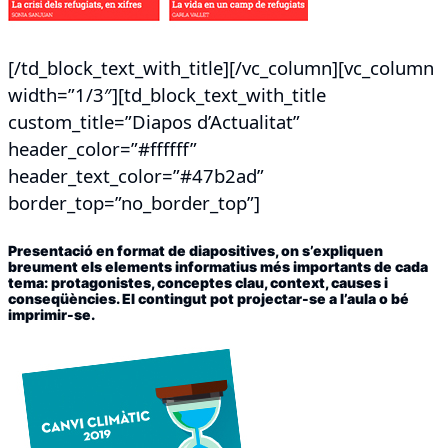
[/td_block_text_with_title][/vc_column][vc_column
width=”1/3″][td_block_text_with_title
custom_title=”Diapos d’Actualitat”
header_color=”#ffffff”
header_text_color=”#47b2ad”
border_top=”no_border_top”]
Presentació en format de diapositives, on s’expliquen
breument els elements informatius més importants de cada
tema: protagonistes, conceptes clau, context, causes i
conseqüències. El contingut pot projectar-se a l’aula o bé
imprimir-se.