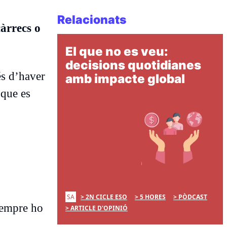
Relacionats
àrrecs o
El que no es veu:
decisions quotidianes
és d’haver
amb impacte global
 que es
SA
2N CICLE ESO
5 HORES
PÒDCAST
 sempre ho
ARTICLE D'OPINIÓ