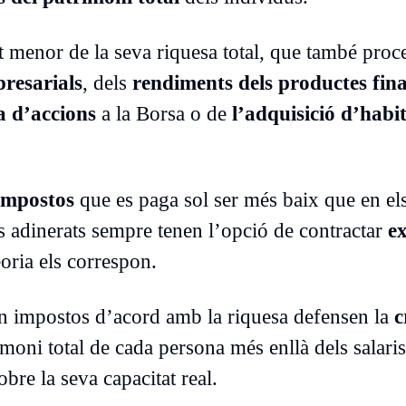
olt menor de la seva riquesa total, que també proc
presarials
, dels
rendiments dels productes fin
 d’accions
a la Borsa o de
l’adquisició d’habi
impostos
que es paga sol ser més baix que en el
s adinerats sempre tenen l’opció de contractar
e
oria els correspon.
uin impostos d’acord amb la riquesa defensen la
c
imoni total de cada persona més enllà dels salari
bre la seva capacitat real.