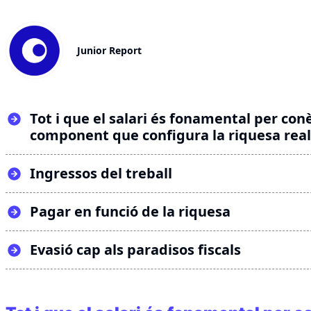
Junior Report
Tot i que el salari és fonamental per con
component que configura la riquesa rea
Ingressos del treball
Pagar en funció de la riquesa
Evasió cap als paradisos fiscals