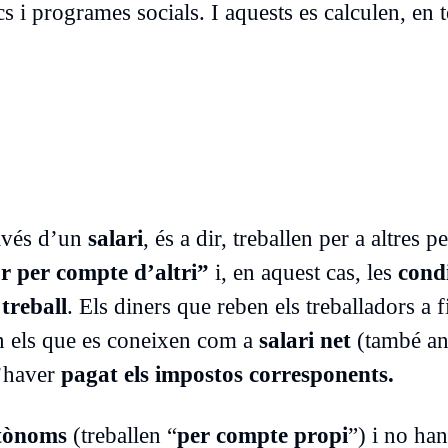
 i programes socials. I aquests es calculen, en 
ravés d’un
salari
, és a dir, treballen per a altres 
r per compte d’altri”
i, en aquest cas, les
cond
treball
. Els diners que reben els treballadors a f
n els que es coneixen com a
salari net
(també a
d’haver
pagat els impostos corresponents.
tònoms
(treballen “
per compte propi
”) i no ha