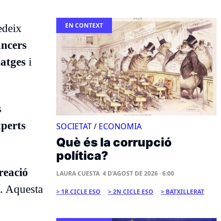
EN CONTEXT
edeix
ancers
tatges
i
s
xperts
SOCIETAT
/
ECONOMIA
Què és la corrupció
política?
reació
LAURA CUESTA
4 D'AGOST DE 2026 · 6:00
s. Aquesta
1R CICLE ESO
2N CICLE ESO
BATXILLERAT