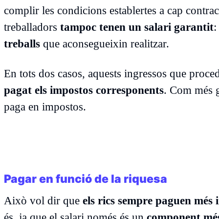
complir les condicions establertes a cap contrac
treballadors
tampoc tenen un salari garantit
:
treballs
que aconsegueixin realitzar.
En tots dos casos, aquests ingressos que proce
pagat els impostos corresponents
. Com més gr
paga en impostos.
Pagar en funció de la riquesa
Això vol dir que
els rics sempre paguen més 
és, ja que el salari només és un
component més 