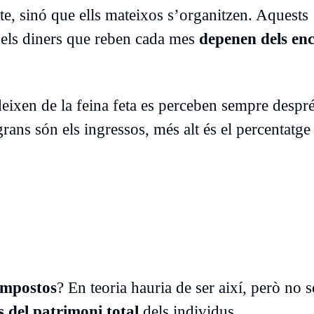
te, sinó que ells mateixos s’organitzen. Aquests
 els diners que reben cada mes
depenen dels enc
deixen de la feina feta es perceben sempre despr
ans són els ingressos, més alt és el percentatge
impostos
? En teoria hauria de ser així, però no
del patrimoni total
dels individus.