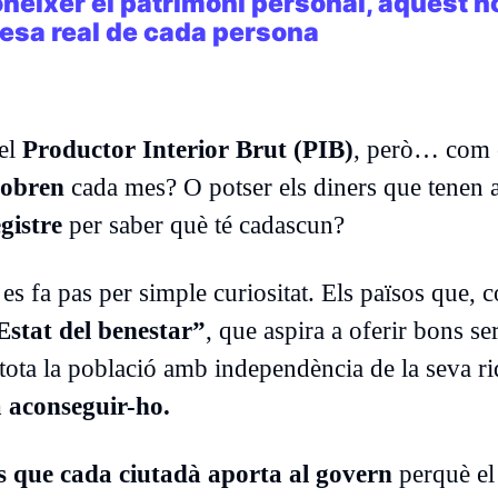
conèixer el patrimoni personal, aquest n
uesa real de cada persona
del
Productor Interior Brut (PIB)
, però… com 
cobren
cada mes? O potser els diners que tenen 
gistre
per saber què té cadascun?
es fa pas per simple curiositat. Els països que, 
Estat del benestar”
, que aspira a oferir bons se
 a tota la població amb independència de la seva r
a aconseguir-ho.
s que cada ciutadà aporta al govern
perquè el