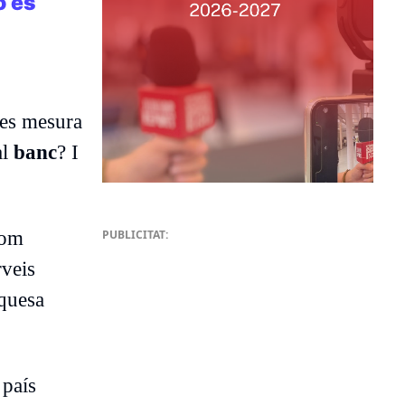
o és
es mesura
al
banc
? I
com
PUBLICITAT:
rveis
iquesa
 país