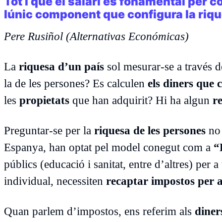
Tot i que el salari és fonamental per 
lúnic component que configura la riq
Pere Rusiñol (Alternativas Económicas)
La
riquesa d’un país
sol mesurar-se a través 
la de les persones? Es calculen
els diners que 
les
propietats
que han adquirit? Hi ha algun
re
Preguntar-se per la
riquesa de les persones
no 
Espanya, han optat pel model conegut com a
“
públics (educació i sanitat, entre d’altres) per
individual, necessiten
recaptar impostos per 
Quan parlem d’impostos, ens referim als
diner