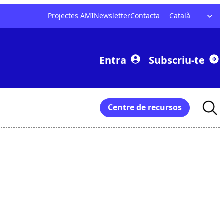
Projectes AMI
Newsletter
Contacta
Català
Entra
Subscriu-te
Searc
Centre de recursos
for: