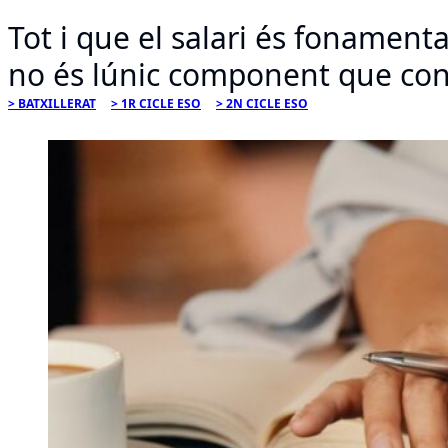
Tot i que el salari és fonament
no és lúnic component que conf
BATXILLERAT
1R CICLE ESO
2N CICLE ESO