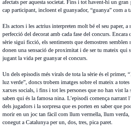
afectats per aquesta societat. Fins i tot havent-hi un gran 
cap participant, incloent el guanyador, “guanya” com a tal
Els actors i les actrius interpreten molt bé el seu paper, a 
perfecció del decorat amb cada fase del concurs. Encara q
sèrie sigui ficció, els sentiments que demostren semblen rea
donen una sensació de proximitat i de ser tu mateix qui s’
jugant la vida per guanyar el concurs.
Un dels episodis més virals de tota la sèrie és el primer, “
luz verde”, doncs trobem imatges sobre el mateix a totes l
xarxes socials, i fins i tot les persones que no han vist la s
saben qui és la famosa nina. L’episodi comença narrant l’
dels jugadors i la sorpresa que es porten en saber que po
morir en un joc tan fàcil com llum vermella, llum verda,
conegut a Catalunya per un, dos, tres, pica paret.