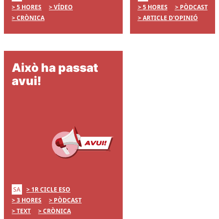
5 HORES
VÍDEO
5 HORES
PÒDCAST
CRÒNICA
ARTICLE D'OPINIÓ
Això ha passat
avui!
SA
1R CICLE ESO
3 HORES
PÒDCAST
TEXT
CRÒNICA