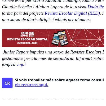
Article escrit per Maria Eduarda Camargo, Emma Ferná
Claudia Sebeika i Ainhoa Lapera
de la revista
Dada Rep
forma part del projecte
Revista Escolar Digital (RED)
. R
una xarxa de diaris dirigits i editats per alumnes.
Junior Report impulsa una xarxa de Revistes Escolars Di
gestionades per alumnes de secundària. Informa’t sobre e
projecte
aquí
.
Si vols treballar més sobre aquest tema consul
CR
els recursos aquí.