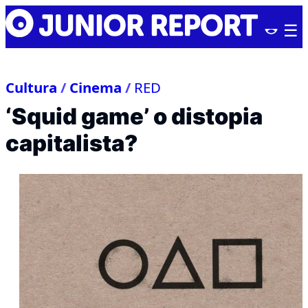
Skip
Junior
to
Report
content
Cultura
/
Cinema
/
RED
‘Squid game’ o distopia
capitalista?