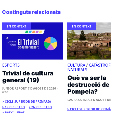
Continguts relacionats
EN CONTEXT
EN CONTEXT
ESPORTS
CULTURA
/
CATÀSTROFE
NATURALS
Trivial de cultura
Què va ser la
general (19)
destrucció de
JUNIOR REPORT
7 D'AGOST DE 2026 ·
Pompeia?
6:00
LAURA CUESTA
3 D'AGOST DE 2
CICLE SUPERIOR DE PRIMÀRIA
1R CICLE ESO
2N CICLE ESO
CICLE SUPERIOR DE PRIMÀR
BATXILLERAT