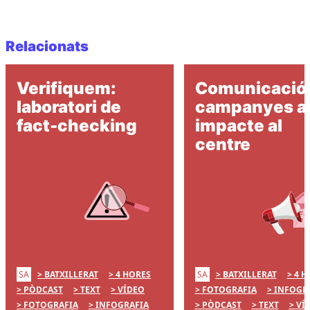
Relacionats
Verifiquem:
Comunicació 
laboratori de
campanyes 
fact-checking
impacte al
centre
SA
SA
BATXILLERAT
4 HORES
BATXILLERAT
4 H
PÒDCAST
TEXT
VÍDEO
FOTOGRAFIA
INFOGR
FOTOGRAFIA
INFOGRAFIA
PÒDCAST
TEXT
VÍ