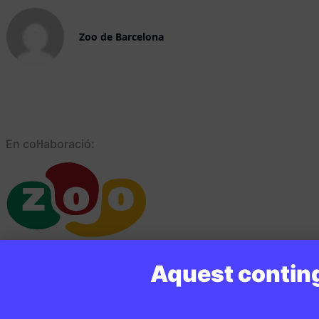
Zoo de Barcelona
En col·laboració:
Aquest conting