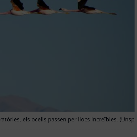
atòries, els ocells passen per llocs increïbles. (Unspl