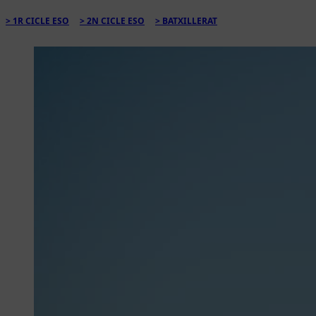
1R CICLE ESO
2N CICLE ESO
BATXILLERAT