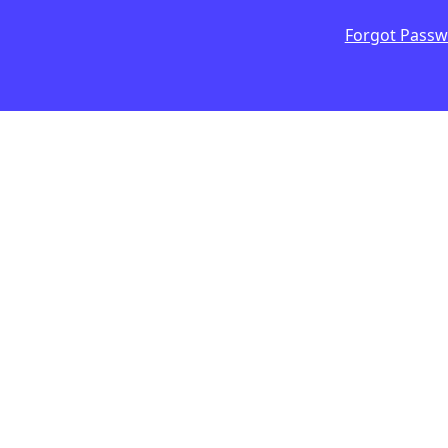
a corrupció
Què va ser la dest
Forgot Pass
tica?
de Pompeia?
 D'AGOST DE 2026 · 6:00
LAURA CUESTA
3 D'AGOST DE 2026 · 
2N CICLE ESO
CICLE SUPERIOR DE PRIMÀRIA
1R CICLE ESO
2N CICLE ESO
BATXILLERAT