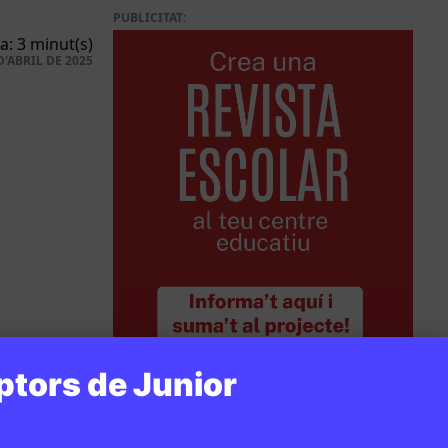
PUBLICITAT:
a: 3 minut(s)
D'ABRIL DE 2025
ptors de Junior