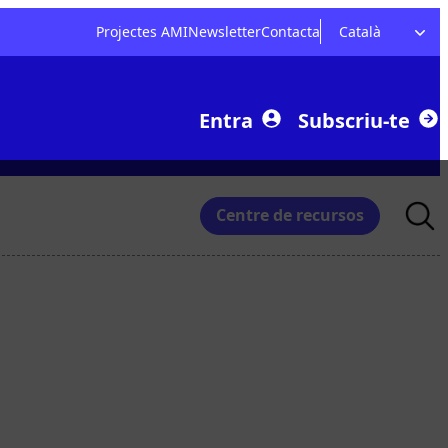
Projectes AMI
Newsletter
Contacta
Català
Entra
Subscriu-te
Searc
Centre de recursos
for: