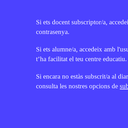
Si vols treballar més sobre aquest tema 
CR
tots els recursos aquí.
Si ets docent subscriptor/a, accede
contrasenya.
Continguts relacionats
Si ets alumne/a, accedeix amb l'us
t’ha facilitat el teu centre educatiu.
EN CONTEXT
EN CONTEXT
Si encara no estàs subscrit/a al dia
consulta les nostres opcions de
sub
SOCIETAT
/
ODS
SOCIETAT
/
E