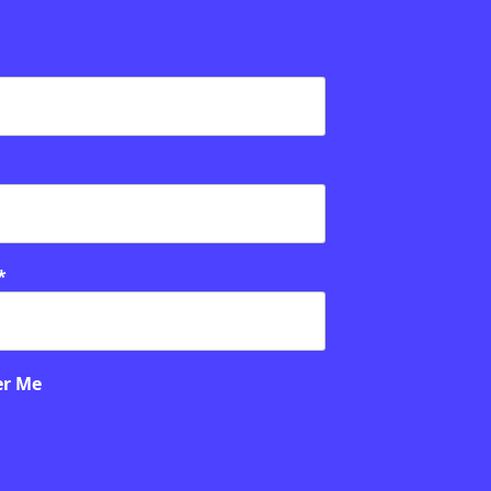
PUBLICITAT:
*
r Me
TURALS