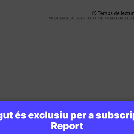
Temps de lectur
10 DE MAIG DE 2019 · 11:11
/
ACTUALITZAT EL
2 
ut és exclusiu per a subscri
Report