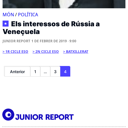
MÓN
/
POLÍTICA
Els interessos de Rússia a
★
Veneçuela
JUNIOR REPORT
1 DE FEBRER DE 2019 · 9:00
1R CICLE ESO
2N CICLE ESO
BATXILLERAT
Paginació
Anterior
1
…
3
4
de
les
entrades