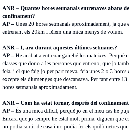
ANR – Quantes hores setmanals entrenaves abans del
confinament?
AP –
Unes 20 hores setmanals aproximadament, ja que e
entrenant els 20km i fèiem una mica menys de volum.
ANR – I, ara durant aquestes últimes setmanes?
AP –
He arribat a entrenar gairebé les mateixes. Perquè en
classes que dono a les persones que entreno, que jo també
feia, i el que faig jo per part meva, feia unes 2 o 3 hores c
excepte els diumenges que descansava. Per tant entre 13 i
hores setmanals aproximadament.
ANR – Com ha estat tornar, després del confinament
AP –
És una mica difícil, perquè jo en el meu cas he pujat
Encara que jo sempre he estat molt prima, diguem que c
no podia sortir de casa i no podia fer els quilòmetres que 