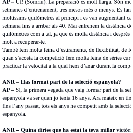
AP –
Uf! (Somriu). La preparació és molt llarga. Són mol
setmanes d’entrenament, tres mesos més o menys. Es fan
moltíssims quilòmetres al principi i es van augmentant ca
setmana fins a arribar als 40. Mai entrenem la distància d
quilòmetres com a tal, ja que és molta distància i després 
molt a recuperar-te.
També fem molta feina d’estiraments, de flexibilitat, de f
quan s’acosta la competició fem molta feina de sèries curt
practicar la velocitat a la qual hem d’anar durant la compe
ANR – Has format part de la selecció espanyola?
AP –
Sí, la primera vegada que vaig formar part de la sel
espanyola va ser quan jo tenia 16 anys. Ara mateix en tinc
fins l’any passat, tots els anys he competit amb la selecció
espanyola.
ANR – Quina diries que ha estat la teva millor victòri