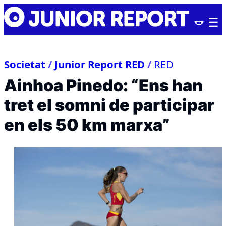
Skip
Junior
to
Report
content
Societat
/
Junior Report RED
/
RED
Ainhoa Pinedo: “Ens han
tret el somni de participar
en els 50 km marxa”