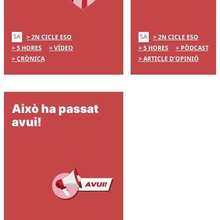
SA
SA
2N CICLE ESO
2N CICLE ESO
5 HORES
VÍDEO
5 HORES
PÒDCAST
CRÒNICA
ARTICLE D'OPINIÓ
Això ha passat
avui!