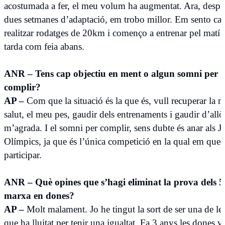
acostumada a fer, el meu volum ha augmentat. Ara, despr
dues setmanes d’adaptació, em trobo millor. Em sento ca
realitzar rodatges de 20km i començo a entrenar pel matí i
tarda com feia abans.
ANR – Tens cap objectiu en ment o algun somni per
complir?
AP –
Com que la situació és la que és, vull recuperar la 
salut, el meu pes, gaudir dels entrenaments i gaudir d’all
m’agrada. I el somni per complir, sens dubte és anar als J
Olímpics, ja que és l’única competició en la qual em que
participar.
ANR – Què opines que s’hagi eliminat la prova dels 
marxa en dones?
AP –
Molt malament. Jo he tingut la sort de ser una de le
que ha lluitat per tenir una igualtat. Fa 3 anys les dones 