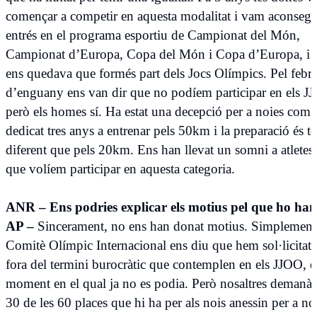
començar a competir en aquesta modalitat i vam aconsegu
entrés en el programa esportiu de Campionat del Món,
Campionat d’Europa, Copa del Món i Copa d’Europa, i
ens quedava que formés part dels Jocs Olímpics. Pel febre
d’enguany ens van dir que no podíem participar en els J
però els homes sí. Ha estat una decepció per a noies com 
dedicat tres anys a entrenar pels 50km i la preparació és t
diferent que pels 20km. Ens han llevat un somni a atletes
que volíem participar en aquesta categoria.
ANR – Ens podries explicar els motius pel que ho han
AP –
Sincerament, no ens han donat motius. Simplement
Comitè Olímpic Internacional ens diu que hem sol·licitat 
fora del termini burocràtic que contemplen en els JJOO, 
moment en el qual ja no es podia. Però nosaltres deman
30 de les 60 places que hi ha per als nois anessin per a nos