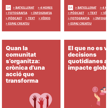
SA
SA
BATXILLERAT
4 HORES
BATXILLERAT
4 H
FOTOGRAFIA
INFOGRAFIA
PÒDCAST
TEXT
VÍ
PÒDCAST
TEXT
VÍDEO
FOTOGRAFIA
INFOGR
ESPAI CREATIU
ESPAI CREATIU
Quan la
El que no es 
comunitat
decisions
s’organitza:
quotidianes 
crònica d’una
impacte globa
acció que
transforma