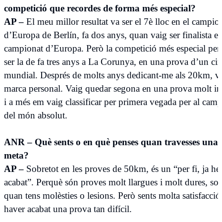
competició que recordes de forma més especial?
AP –
El meu millor resultat va ser el 7è lloc en el campio
d’Europa de Berlín, fa dos anys, quan vaig ser finalista e
campionat d’Europa. Però la competició més especial per
ser la de fa tres anys a La Corunya, en una prova d’un cir
mundial. Després de molts anys dedicant-me als 20km, va
marca personal. Vaig quedar segona en una prova molt i
i a més em vaig classificar per primera vegada per al cam
del món absolut.
ANR – Què sents o en què penses quan travesses una l
meta?
AP –
Sobretot en les proves de 50km, és un “per fi, ja he
acabat”. Perquè són proves molt llargues i molt dures, sob
quan tens molèsties o lesions. Però sents molta satisfacció
haver acabat una prova tan difícil.