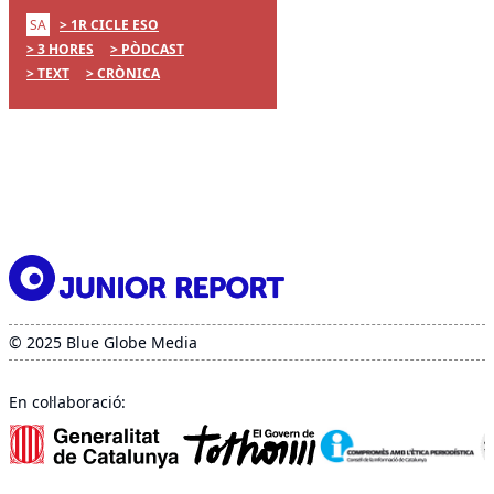
SA
1R CICLE ESO
3 HORES
PÒDCAST
TEXT
CRÒNICA
© 2025 Blue Globe Media
En col·laboració: