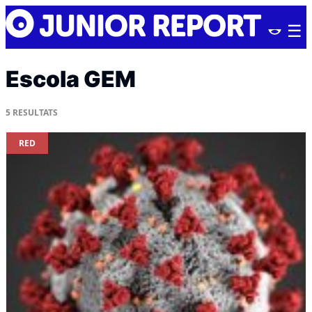
Skip
Junior
to
Report
content
Escola GEM
5
RESULTATS
RED