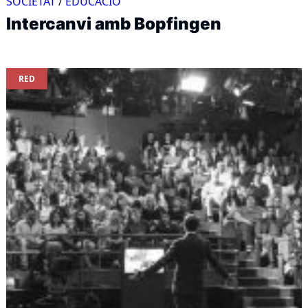
SOCIETAT
/
EDUCACIÓ
Intercanvi amb Bopfingen
RED