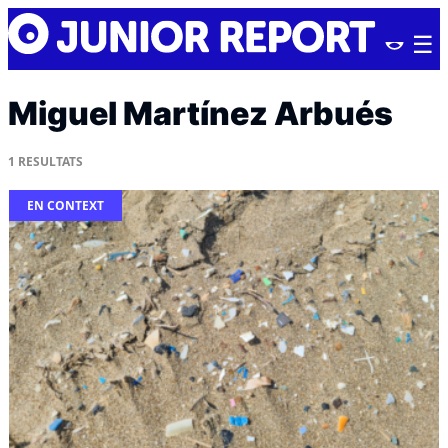
Skip
Junior
to
Report
content
Miguel Martínez Arbués
1
RESULTATS
EN CONTEXT