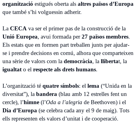
organització
estigués oberta als
altres països d’Europa
que també s’hi volguessin adherir.
La
CECA
va ser el primer pas de la construcció de la
Unió Europea
, avui formada per
27 països membres
.
Els estats que en formen part treballen junts per ajudar-
se i prendre decisions en comú, alhora que comparteixen
una sèrie de valors com la
democràcia
, la
lliberta
t, la
igualtat
o el
respecte als drets humans
.
L’organització té
quatre símbols
: el
lema
(“Unida en la
diversitat”), la
bandera
(blau amb 12 estrelles fent un
cercle), l’
himne
(l’
Oda a l’alegria
de Beethoven) i el
Dia d’Europa
(se celebra cada any el 9 de maig). Tots
ells representen els valors d’unitat i de cooperació.