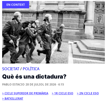
EN CONTEXT
SOCIETAT
/
POLÍTICA
Què és una dictadura?
PABLO ESTACIO
28 DE JULIOL DE 2026 · 6:15
CICLE SUPERIOR DE PRIMÀRIA
1R CICLE ESO
2N CICLE ESO
BATXILLERAT