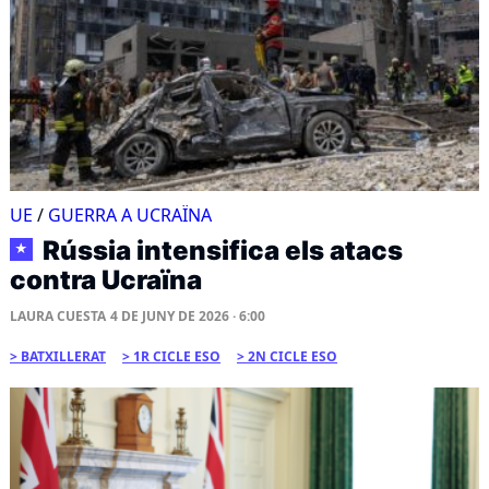
UE
/
GUERRA A UCRAÏNA
Rússia intensifica els atacs
★
contra Ucraïna
LAURA CUESTA
4 DE JUNY DE 2026 · 6:00
BATXILLERAT
1R CICLE ESO
2N CICLE ESO