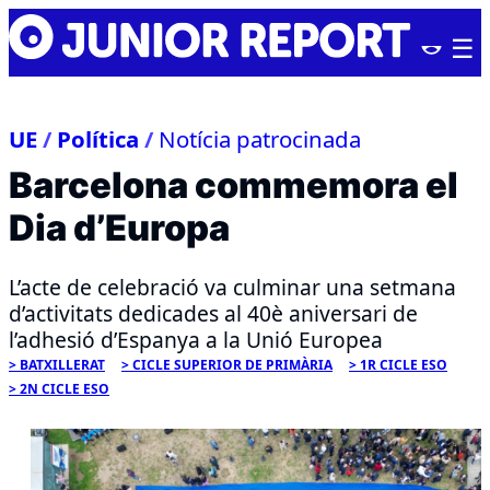
Skip
Junior
to
Report
content
UE
/
Política
/
Notícia patrocinada
Barcelona commemora el
Dia d’Europa
L’acte de celebració va culminar una setmana
d’activitats dedicades al 40è aniversari de
l’adhesió d’Espanya a la Unió Europea
BATXILLERAT
CICLE SUPERIOR DE PRIMÀRIA
1R CICLE ESO
2N CICLE ESO