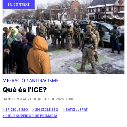
EN CONTEXT
MIGRACIÓ
/
ANTIRACISME
Què és l’ICE?
DANIEL MOYA
21 DE JULIOL DE 2026 · 6:00
1R CICLE ESO
2N CICLE ESO
BATXILLERAT
CICLE SUPERIOR DE PRIMÀRIA