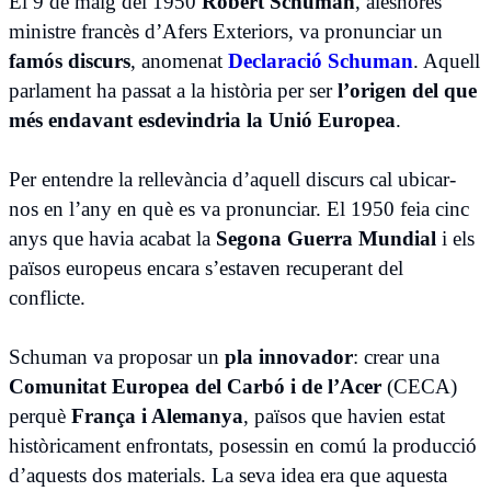
El 9 de maig del 1950
Robert Schuman
, aleshores
ministre francès d’Afers Exteriors, va pronunciar un
famós discurs
, anomenat
Declaració Schuman
. Aquell
parlament ha passat a la història per ser
l’origen del que
més endavant esdevindria la Unió Europea
.
Per entendre la rellevància d’aquell discurs cal ubicar-
nos en l’any en què es va pronunciar. El 1950 feia cinc
anys que havia acabat la
Segona Guerra Mundial
i els
països europeus encara s’estaven recuperant del
conflicte.
Schuman va proposar un
pla innovador
: crear una
Comunitat Europea del Carbó i de l’Acer
(CECA)
perquè
França i Alemanya
, països que havien estat
històricament enfrontats, posessin en comú la producció
d’aquests dos materials. La seva idea era que aquesta