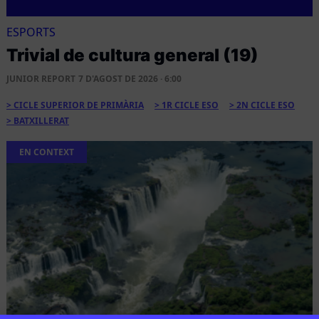
ESPORTS
Trivial de cultura general (19)
JUNIOR REPORT
7 D'AGOST DE 2026 · 6:00
CICLE SUPERIOR DE PRIMÀRIA
1R CICLE ESO
2N CICLE ESO
BATXILLERAT
EN CONTEXT