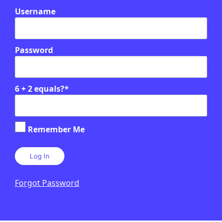
Username
Password
6 + 2 equals?
*
Remember Me
Forgot Password