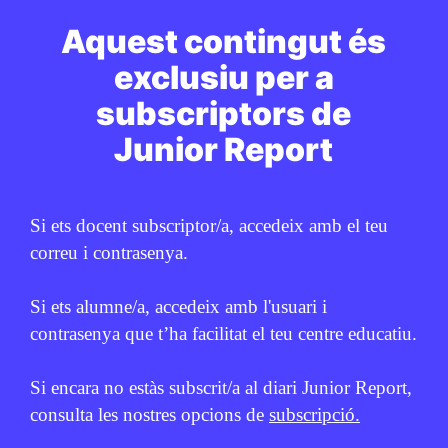
Aquest contingut és
SOCIETAT
/
ODS
Quines són les Set Meravelles
exclusiu per a
Naturals del Món?
subscriptors de
GEMMA CASTANYER
5 D'AGOST DE 2026 · 6:00
Junior Report
CICLE SUPERIOR DE PRIMÀRIA
1R CICLE ESO
2N CICLE ESO
BATXILLERAT
Si ets docent subscriptor/a, accedeix amb el teu
correu i contrasenya.
PUBLICITAT:
Si ets alumne/a, accedeix amb l'usuari i
contrasenya que t’ha facilitat el teu centre educatiu.
Si encara no estàs subscrit/a al diari Junior Report,
consulta les nostres opcions de
subscripció.