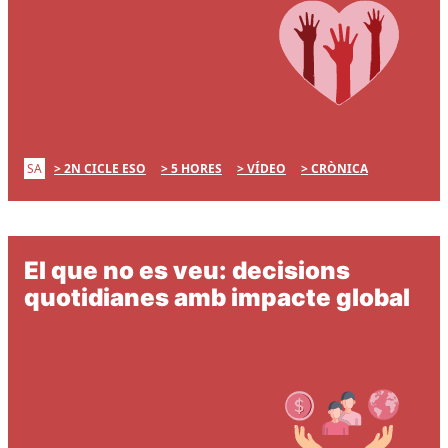
SA
2N CICLE ESO
5 HORES
VÍDEO
CRÒNICA
El que no es veu: decisions
quotidianes amb impacte global