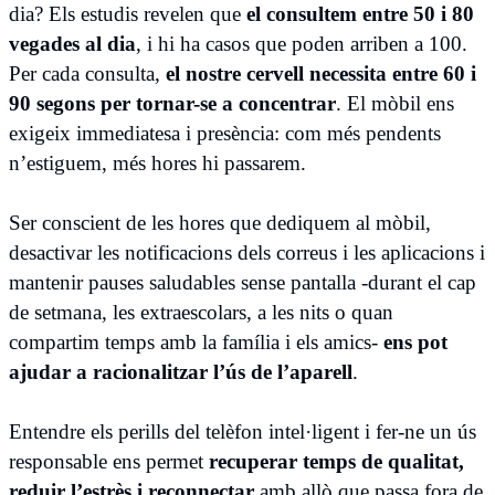
dia? Els estudis revelen que
el consultem entre 50 i 80
vegades al dia
, i hi ha casos que poden arriben a 100.
Per cada consulta,
el nostre cervell necessita entre 60 i
90 segons per tornar-se a concentrar
. El mòbil ens
exigeix immediatesa i presència: com més pendents
n’estiguem, més hores hi passarem.
Ser conscient de les hores que dediquem al mòbil,
desactivar les notificacions dels correus i les aplicacions i
mantenir pauses saludables sense pantalla -durant el cap
de setmana, les extraescolars, a les nits o quan
compartim temps amb la família i els amics-
ens pot
ajudar a racionalitzar l’ús de l’aparell
.
Entendre els perills del telèfon intel·ligent i fer-ne un ús
responsable ens permet
recuperar temps de qualitat,
reduir l’estrès i reconnectar
amb allò que passa fora de