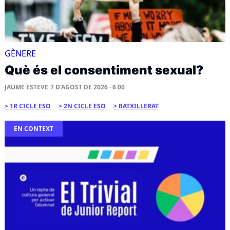
GÈNERE
Què és el consentiment sexual?
JAUME ESTEVE
7 D'AGOST DE 2026 · 6:00
1R CICLE ESO
2N CICLE ESO
BATXILLERAT
EN CONTEXT