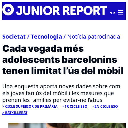
Skip
Junior
to
Report
content
Societat
/
Tecnologia
/
Notícia patrocinada
Cada vegada més
adolescents barcelonins
tenen limitat l’ús del mòbil
Una enquesta aporta noves dades sobre com
els joves fan ús del mòbil i les mesures que
prenen les famílies per evitar-ne l’abús
CICLE SUPERIOR DE PRIMÀRIA
1R CICLE ESO
2N CICLE ESO
BATXILLERAT