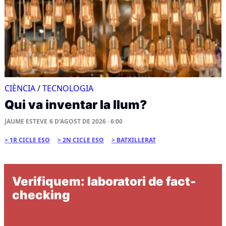
CIÈNCIA
/
TECNOLOGIA
Qui va inventar la llum?
JAUME ESTEVE
6 D'AGOST DE 2026 · 6:00
1R CICLE ESO
2N CICLE ESO
BATXILLERAT
Verifiquem: laboratori de fact-
checking