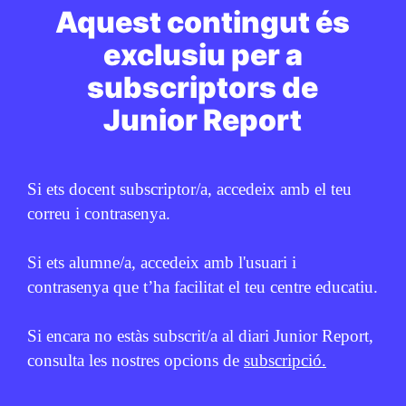
Aquest contingut és
ESPORTS
exclusiu per a
Trivial de cultura general (18)
subscriptors de
JUNIOR REPORT
31 DE JULIOL DE 2026 · 6:00
Junior Report
1R CICLE ESO
2N CICLE ESO
BATXILLERAT
CICLE SUPERIOR DE PRIMÀRIA
Si ets docent subscriptor/a, accedeix amb el teu
correu i contrasenya.
PUBLICITAT:
Si ets alumne/a, accedeix amb l'usuari i
contrasenya que t’ha facilitat el teu centre educatiu.
Si encara no estàs subscrit/a al diari Junior Report,
consulta les nostres opcions de
subscripció.