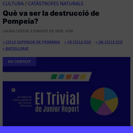
CULTURA
/
CATÀSTROFES NATURALS
Què va ser la destrucció de
Pompeia?
LAURA CUESTA
3 D'AGOST DE 2026 · 6:00
CICLE SUPERIOR DE PRIMÀRIA
1R CICLE ESO
2N CICLE ESO
BATXILLERAT
EN CONTEXT