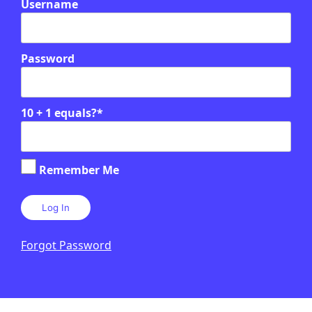
Username
Password
10 + 1 equals?
*
Remember Me
Forgot Password