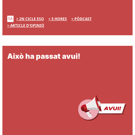
SA
2N CICLE ESO
5 HORES
PÒDCAST
ARTICLE D'OPINIÓ
Això ha passat avui!