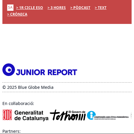
SA
1R CICLE ESO
3 HORES
PÒDCAST
TEXT
CRÒNICA
© 2025 Blue Globe Media
En col·laboració:
Partners: