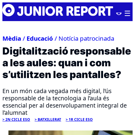
Skip
Junior
to
Report
content
Mèdia
/
Educació
/
Notícia patrocinada
Digitalització responsable
a les aules: quan i com
s’utilitzen les pantalles?
En un món cada vegada més digital, l’ús
responsable de la tecnologia a l’aula és
essencial per al desenvolupament integral de
l’alumnat
2N CICLE ESO
BATXILLERAT
1R CICLE ESO