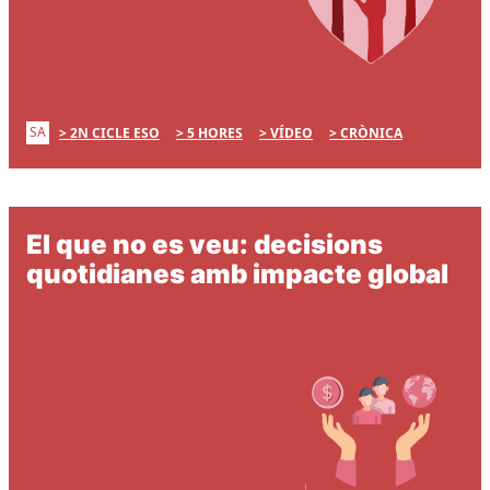
SA
2N CICLE ESO
5 HORES
VÍDEO
CRÒNICA
El que no es veu: decisions
quotidianes amb impacte global