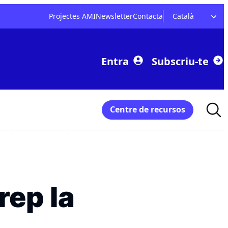
Projectes AMI
Newsletter
Contacta
Català
Entra
Subscriu-te
Searc
Centre de recursos
for:
rep la