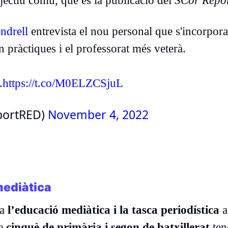
jectiu comú, que és la publicació del
SCor Repo
drell
entrevista el nou personal que s'incorpor
en pràctiques i el professorat més veterà.
.
https://t.co/M0ELZCSjuL
eportRED)
November 4, 2022
mediàtica
ta
l’educació mediàtica i la tasca periodística
a
re
cinquè de primària i segon de batxillerat
ten