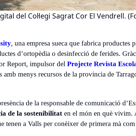
gital del Col·legi Sagrat Cor El Vendrell. (F
sity
, una empresa sueca que fabrica productes pe
uctes d’ortopèdia o desinfecció de ferides. Gràci
ior Report, impulsor del
Projecte Revista Escola
les amb menys recursos de la província de Tarrag
presència de la responsable de comunicació d’Ess
ia de la sostenibilitat
en el món en què vivim. 
 que tenen a Valls per conèixer de primera mà com