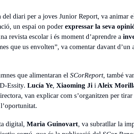
a del diari per a joves Junior Report, va animar el
ació, un espai on poder
expressar la seva opinió
’una revista escolar i és moment d’aprendre a
inv
mes que us envolten”, va comentar davant d’un a
alumnes que alimentaran el
SCorReport
, també va
ED-Essity.
Lucía Ye
,
Xiaoming Ji
i
Aleix Morill
directora, van explicar com s’organitzen per tira
 l’oportunitat.
a digital,
Maria Guinovart
, va subratllar la im