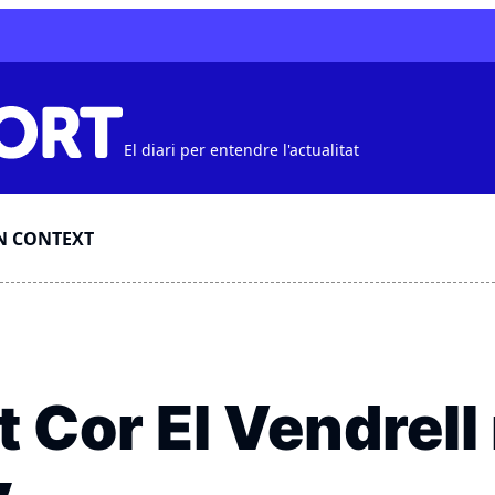
El diari per entendre l'actualitat
N CONTEXT
t Cor El Vendrell 
y