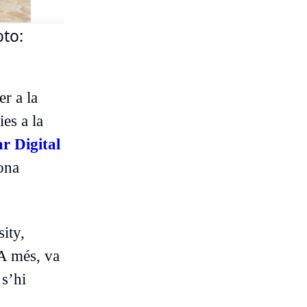
oto:
r a la
es a la
r Digital
ona
ity,
A més, va
 s’hi