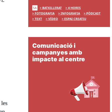
rt
.
SA
BATXILLERAT
4 HORES
FOTOGRAFIA
INFOGRAFIA
PÒDCAST
a
TEXT
VÍDEO
ESPAI CREATIU
Comunicació i
campanyes amb
impacte al centre
 les
en