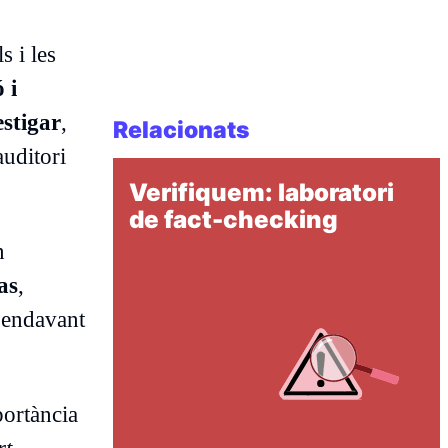
s i les
 i
estigar
,
Relacionats
uditori
Verifiquem: laboratori
de fact-checking
n
as
,
r endavant
portància