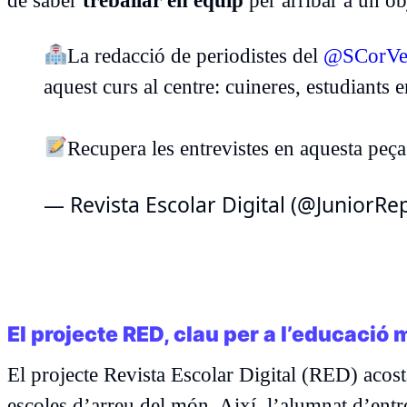
de saber
treballar en equip
per arribar a un ob
La redacció de periodistes del
@SCorVen
aquest curs al centre: cuineres, estudiants 
Recupera les entrevistes en aquesta peça
— Revista Escolar Digital (@JuniorR
El projecte RED, clau per a l’educació 
El projecte Revista Escolar Digital (RED) acos
escoles d’arreu del món. Així, l’alumnat d’ent