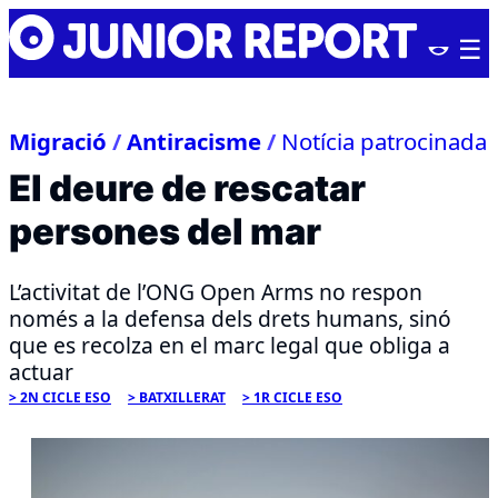
Skip
Junior
to
Report
content
Migració
/
Antiracisme
/
Notícia patrocinada
El deure de rescatar
persones del mar
L’activitat de l’ONG Open Arms no respon
només a la defensa dels drets humans, sinó
que es recolza en el marc legal que obliga a
actuar
2N CICLE ESO
BATXILLERAT
1R CICLE ESO