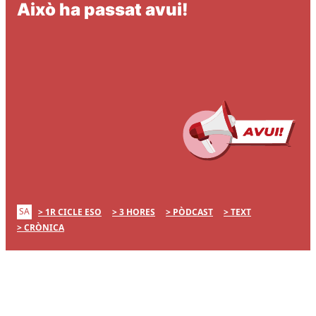
Això ha passat avui!
SA
1R CICLE ESO
3 HORES
PÒDCAST
TEXT
CRÒNICA