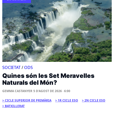
SOCIETAT
/
ODS
Quines són les Set Meravelles
Naturals del Món?
GEMMA CASTANYER
5 D'AGOST DE 2026 · 6:00
CICLE SUPERIOR DE PRIMÀRIA
1R CICLE ESO
2N CICLE ESO
BATXILLERAT