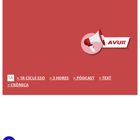
SA
1R CICLE ESO
3 HORES
PÒDCAST
TEXT
CRÒNICA