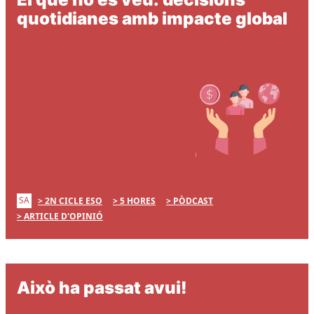
quotidianes amb impacte global
SA
2N CICLE ESO
5 HORES
PÒDCAST
ARTICLE D'OPINIÓ
Això ha passat avui!