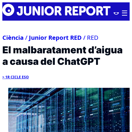
Skip
Junior
to
Report
content
Ciència
/
Junior Report RED
/
RED
El malbaratament d’aigua
a causa del ChatGPT
1R CICLE ESO