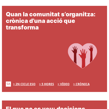
Quan la comunitat s’organitza:
crònica d’una acció que
transforma
SA
2N CICLE ESO
5 HORES
VÍDEO
CRÒNICA
El que no es veu: decisions