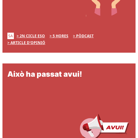
SA
2N CICLE ESO
5 HORES
PÒDCAST
ARTICLE D'OPINIÓ
Això ha passat avui!