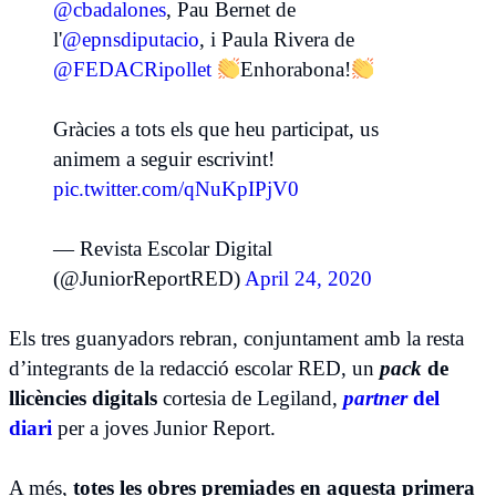
@cbadalones
, Pau Bernet de
l'
@epnsdiputacio
, i Paula Rivera de
@FEDACRipollet
Enhorabona!
Gràcies a tots els que heu participat, us
animem a seguir escrivint!
pic.twitter.com/qNuKpIPjV0
— Revista Escolar Digital
(@JuniorReportRED)
April 24, 2020
Els tres guanyadors rebran, conjuntament amb la resta
d’integrants de la redacció escolar RED, un
pack
de
llicències digitals
cortesia de Legiland,
partner
del
diari
per a joves Junior Report.
A més,
totes les obres premiades en aquesta primera