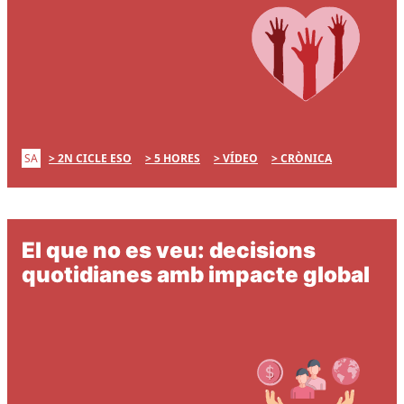
SA
2N CICLE ESO
5 HORES
VÍDEO
CRÒNICA
El que no es veu: decisions
quotidianes amb impacte global