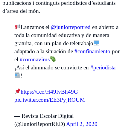
publicacions i continguts periodístics d’estudiants
d’arreu del món.
Lanzamos el
@juniorreportred
en abierto a
toda la comunidad educativa y de manera
gratuita, con un plan de teletrabajo
adaptado a la situación de
#confinamiento
por
el
#coronavirus
¡Así el alumnado se convierte en
#periodista
!
https://t.co/H49fvBh49G
pic.twitter.com/EE3PyjROUM
— Revista Escolar Digital
(@JuniorReportRED)
April 2, 2020