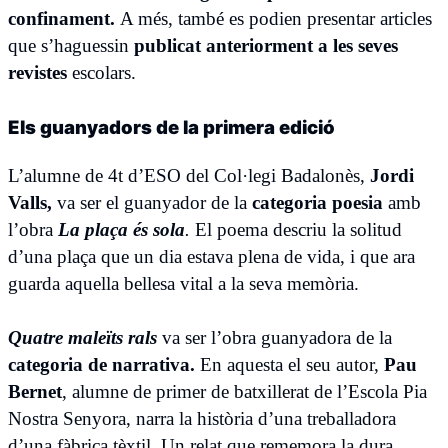
confinament.
A més, també es podien presentar articles
que s’haguessin
publicat anteriorment a les seves
revistes
escolars.
Els guanyadors de la primera edició
L’alumne de 4t d’ESO del Col·legi Badalonès,
Jordi
Valls,
va ser el guanyador de la
categoria poesia
amb
l’obra
La plaça és sola
.
El poema descriu la solitud
d’una plaça que un dia estava plena de vida, i que ara
guarda aquella bellesa vital a la seva memòria.
Quatre maleïts rals
va ser l’obra guanyadora de la
categoria de narrativa.
En aquesta el seu autor,
Pau
Bernet
, alumne de primer de batxillerat de l’Escola Pia
Nostra Senyora, narra la història d’una treballadora
d’una fàbrica tèxtil. Un relat que rememora la dura