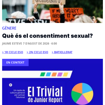
GÈNERE
Què és el consentiment sexual?
JAUME ESTEVE
7 D'AGOST DE 2026 · 6:00
1R CICLE ESO
2N CICLE ESO
BATXILLERAT
EN CONTEXT