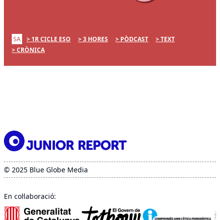
SA
1R CICLE ESO
3 HORES
PÒDCAST
TEXT
CRÒNICA
© 2025 Blue Globe Media
En col·laboració: