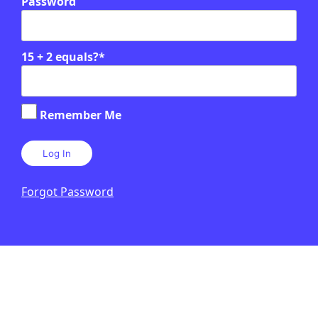
Password
15 + 2 equals?
*
Remember Me
Forgot Password
PUBLICITAT: