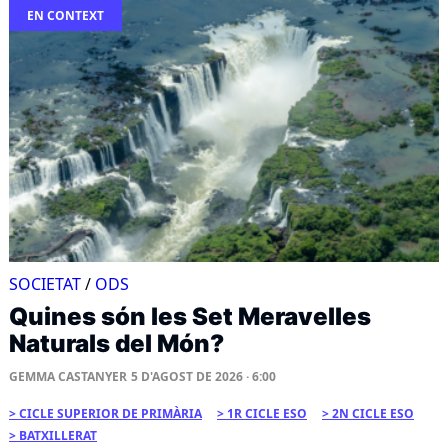
EN CONTEXT
SOCIETAT
/
ODS
Quines són les Set Meravelles
Naturals del Món?
GEMMA CASTANYER
5 D'AGOST DE 2026 · 6:00
CICLE SUPERIOR DE PRIMÀRIA
1R CICLE ESO
2N CICLE ESO
BATXILLERAT