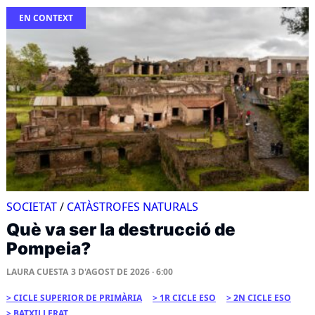
EN CONTEXT
SOCIETAT
/
CATÀSTROFES NATURALS
Què va ser la destrucció de
Pompeia?
LAURA CUESTA
3 D'AGOST DE 2026 · 6:00
CICLE SUPERIOR DE PRIMÀRIA
1R CICLE ESO
2N CICLE ESO
BATXILLERAT