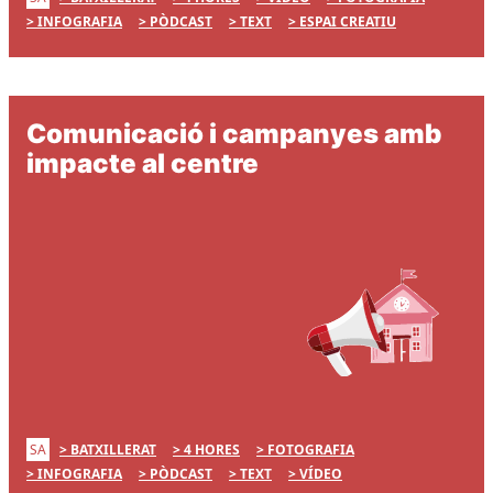
INFOGRAFIA
PÒDCAST
TEXT
ESPAI CREATIU
Comunicació i campanyes amb
impacte al centre
SA
BATXILLERAT
4 HORES
FOTOGRAFIA
INFOGRAFIA
PÒDCAST
TEXT
VÍDEO