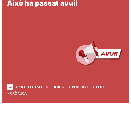
Això ha passat avui!
SA
1R CICLE ESO
3 HORES
PÒDCAST
TEXT
CRÒNICA