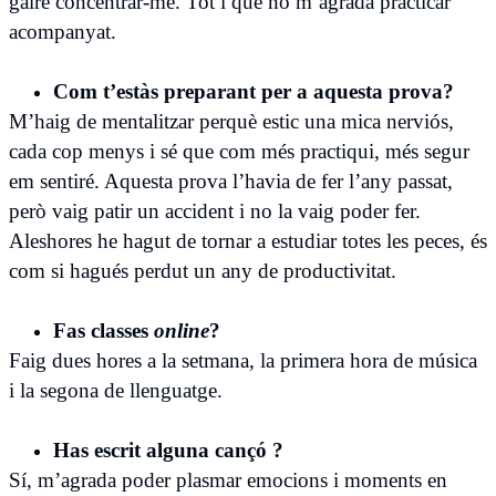
gaire concentrar-me. Tot i que no m’agrada practicar
acompanyat.
Com t’estàs preparant per a aquesta prova?
M’haig de mentalitzar perquè estic una mica nerviós,
cada cop menys i sé que com més practiqui, més segur
em sentiré. Aquesta prova l’havia de fer l’any passat,
però vaig patir un accident i no la vaig poder fer.
Aleshores he hagut de tornar a estudiar totes les peces, és
com si hagués perdut un any de productivitat.
Fas classes
online
?
Faig dues hores a la setmana, la primera hora de música
i la segona de llenguatge.
Has escrit alguna cançó ?
Sí, m’agrada poder plasmar emocions i moments en