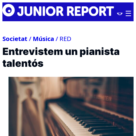
Skip
Junior
to
Report
content
Societat
/
Música
/
RED
Entrevistem un pianista
talentós