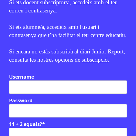
Si ets docent subscriptor/a, accedeix amb el teu
correu i contrasenya.
Si ets alumne/a, accedeix amb l'usuari i
contrasenya que t’ha facilitat el teu centre educatiu.
Si encara no estàs subscrit/a al diari Junior Report,
consulta les nostres opcions de
subscripció.
Username
Password
11 + 2 equals?
*