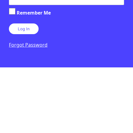
Relacionats
Remember Me
Verifiquem: laboratori de fact-
checking
Forgot Password
SA
BATXILLERAT
4 HORES
VÍDEO
FOTOGRAFIA
INFOGRAFIA
PÒDCAST
TEXT
ESPAI CREATIU