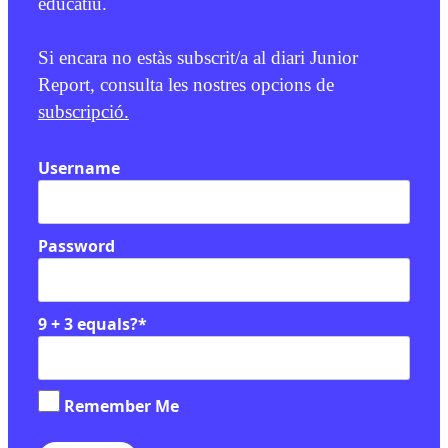
educatiu.
Si encara no estàs subscrit/a al diari Junior
Report, consulta les nostres opcions de
subscripció.
Username
Password
9 + 3 equals?
*
Remember Me