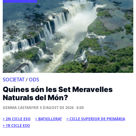
SOCIETAT
/
ODS
Quines són les Set Meravelles
Naturals del Món?
GEMMA CASTANYER
5 D'AGOST DE 2026 · 6:00
2N CICLE ESO
BATXILLERAT
CICLE SUPERIOR DE PRIMÀRIA
1R CICLE ESO