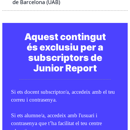
de Barcelona (UAB)
Aquest contingut
és exclusiu per a
subscriptors de
Junior Report
Si ets docent subscriptor/a, accedeix amb el teu
correu i contrasenya.
Si ets alumne/a, accedeix amb l'usuari i
contrasenya que t’ha facilitat el teu centre