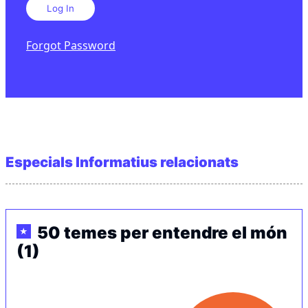
Forgot Password
Especials Informatius relacionats
50 temes per entendre el món
★
(1)