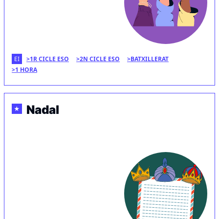
EI
1R CICLE ESO
2N CICLE ESO
BATXILLERAT
1 HORA
Nadal
★