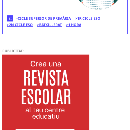
EI
CICLE SUPERIOR DE PRIMÀRIA
1R CICLE ESO
2N CICLE ESO
BATXILLERAT
1 HORA
PUBLICITAT: