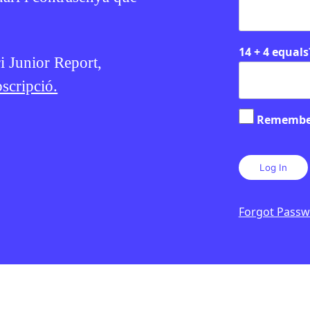
14 + 4 equals
ri Junior Report,
scripció.
Remembe
Forgot Pass