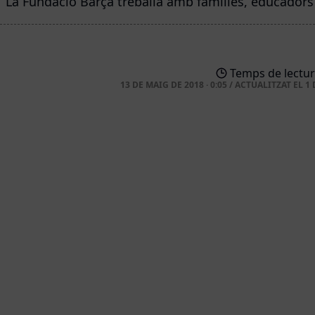
La Fundació Barça treballa amb famílies, educadors 
Temps de lectur
13 DE MAIG DE 2018 · 0:05
/
ACTUALITZAT EL
1 