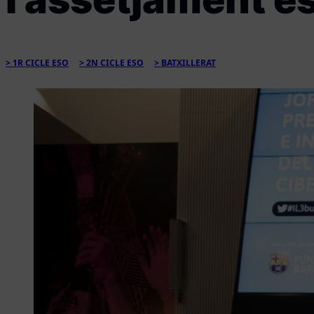
1R CICLE ESO
2N CICLE ESO
BATXILLERAT