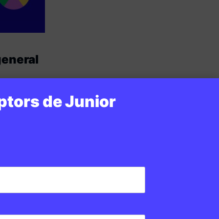
general
6 · 6:00
ptors de Junior