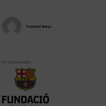
Fundació Barça
En col·laboració: