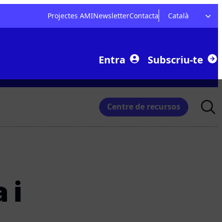
Projectes AMI
Newsletter
Contacta
Català
Entra
Subscriu-te
Searc
Centre de recursos
for:
 i