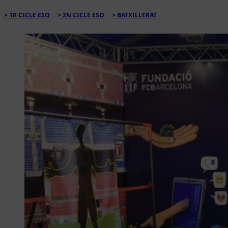
1R CICLE ESO
2N CICLE ESO
BATXILLERAT