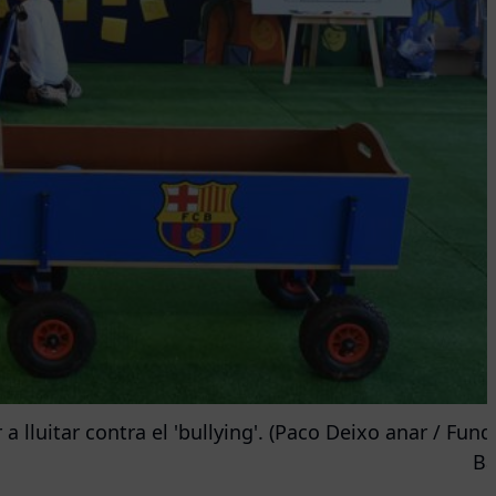
 lluitar contra el 'bullying'. (Paco Deixo anar / Fund
Ba