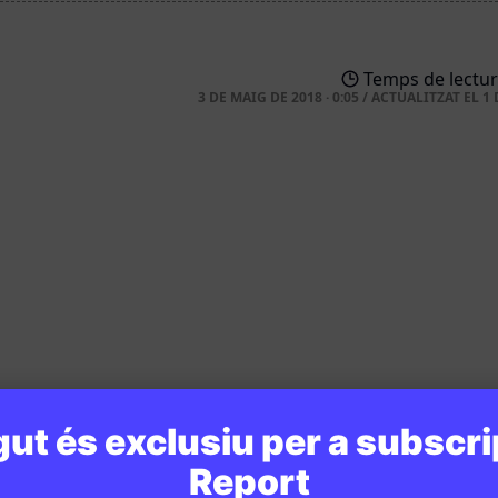
Temps de lectur
3 DE MAIG DE 2018 · 0:05
/
ACTUALITZAT EL
1 
ut és exclusiu per a subscri
Report