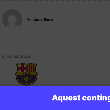
Fundació Barça
En col·laboració:
Aquest conting