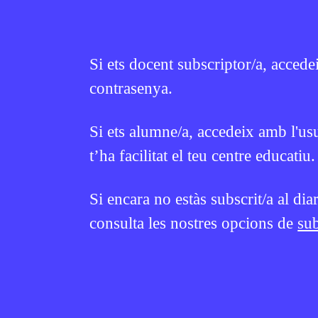
Si vols treballar més sobre aquest tema 
Si ets docent subscriptor/a, accede
CR
tots els recursos aquí.
contrasenya.
Si ets alumne/a, accedeix amb l'us
t’ha facilitat el teu centre educatiu.
Continguts relacionats
Si encara no estàs subscrit/a al dia
EN CONTEXT
EN CONTEXT
consulta les nostres opcions de
sub