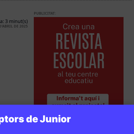
PUBLICITAT:
a: 3 minut(s)
D'ABRIL DE 2025
ptors de Junior