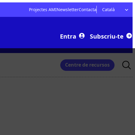
Projectes AMI
Newsletter
Contacta
Català
Entra
Subscriu-te
Searc
Centre de recursos
for: