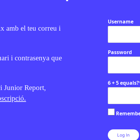
Username
consulta
ix amb el teu correu i
Password
uari i contrasenya que
6 + 5 equals?
ri Junior Report,
EN CONTEXT
scripció.
Remembe