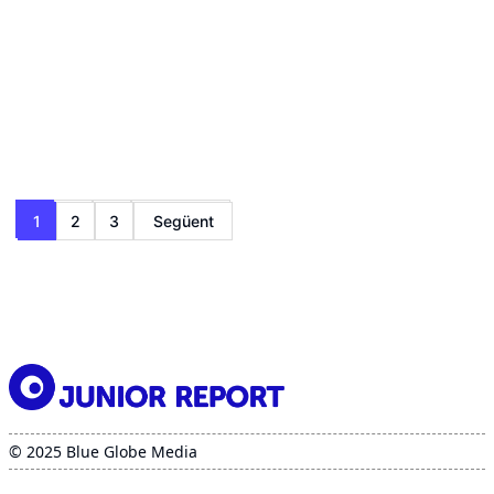
Paginació
1
2
3
Següent
de
les
entrades
© 2025 Blue Globe Media