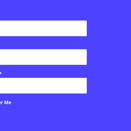
general
PUBLICITAT:
*
6 · 6:00
DE PRIMÀRIA
r Me