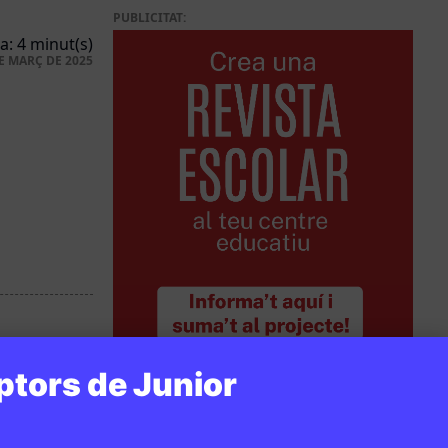
PUBLICITAT:
a: 4 minut(s)
E MARÇ DE 2025
ptors de Junior