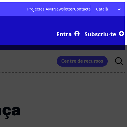
Projectes AMI
Newsletter
Contacta
Català
Entra
Subscriu-te
Searc
Centre de recursos
for:
nça