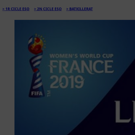
1R CICLE ESO
2N CICLE ESO
BATXILLERAT