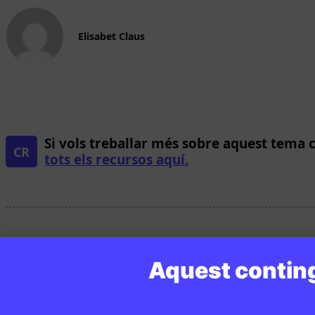
Elisabet Claus
Si vols treballar més sobre aquest tema 
CR
tots els recursos aquí.
Continguts relacionats
Aquest conting
EN CONTEXT
EN CONTEXT