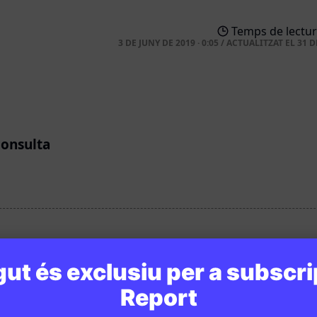
Temps de lectur
3 DE JUNY DE 2019 · 0:05
/
ACTUALITZAT EL
31 D
consulta
ut és exclusiu per a subscri
Report
EN CONTEXT