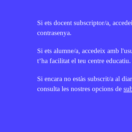
Si ets docent subscriptor/a, accede
contrasenya.
Si ets alumne/a, accedeix amb l'us
ESPORTS
ESPORTS
Trivial de cultura general
Trivial d
t’ha facilitat el teu centre educatiu.
(18)
(17)
Si encara no estàs subscrit/a al dia
JUNIOR REPORT
31 DE JULIOL DE 2026 · 6:00
JUNIOR REPORT
consulta les nostres opcions de
sub
1R CICLE ESO
2N CICLE ESO
CICLE SUPERIO
BATXILLERAT
CICLE SUPERIOR DE PRIMÀRIA
1R CICLE ESO
BATXILLERAT