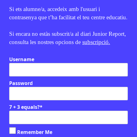
Si ets alumne/a, accedeix amb l'usuari i
contrasenya que t’ha facilitat el teu centre educatiu.
Si encara no estàs subscrit/a al diari Junior Report,
consulta les nostres opcions de
subscripció.
Username
Relacionats
Password
Verifiquem: laboratori de fact-
checking
7 + 3 equals?
*
Remember Me