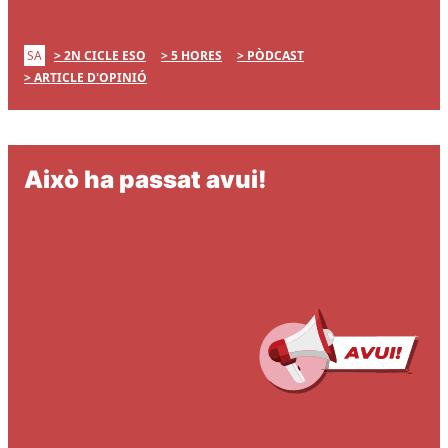
SA
2N CICLE ESO
5 HORES
PÒDCAST
ARTICLE D'OPINIÓ
Això ha passat avui!