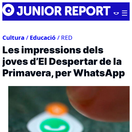
Skip
Junior
to
Report
content
Cultura
/
Educació
/
RED
Les impressions dels
joves d’El Despertar de la
Primavera, per WhatsApp