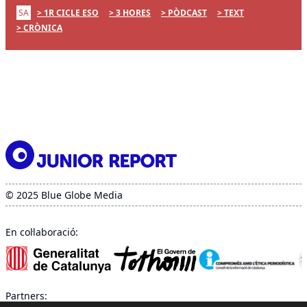
SA
1R CICLE ESO
3 HORES
PÒDCAST
TEXT
CRÒNICA
© 2025 Blue Globe Media
En col·laboració:
Partners: