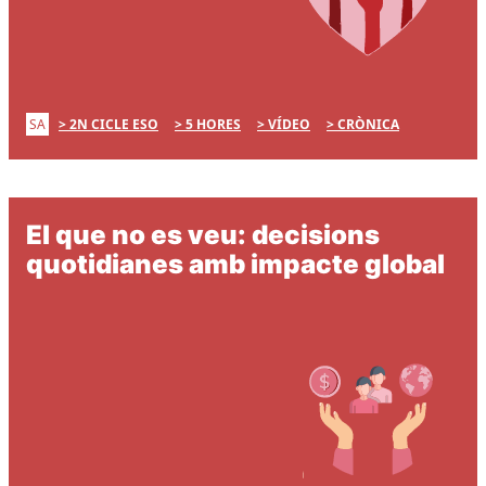
SA
2N CICLE ESO
5 HORES
VÍDEO
CRÒNICA
El que no es veu: decisions
quotidianes amb impacte global