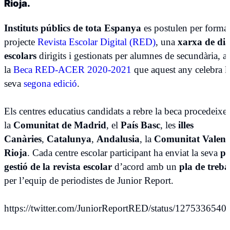
Rioja.
Instituts públics de tota Espanya
es postulen per formar
projecte
Revista Escolar Digital (RED)
, una
xarxa
de dia
escolars
dirigits i gestionats per alumnes de secundària, a 
la
Beca RED-ACER 2020-2021
que aquest any celebra l
seva
segona edició
.
Els centres educatius candidats a rebre la beca procedeixe
la
Comunitat de Madrid
, el
País Basc
, les
illes
Canàries
,
Catalunya
,
Andalusia
, la
Comunitat Valenc
Rioja
. Cada centre escolar participant ha enviat la seva
pr
gestió de la revista escolar
d’acord amb un
pla de treba
per l’equip de periodistes de Junior Report.
https://twitter.com/JuniorReportRED/status/127533654