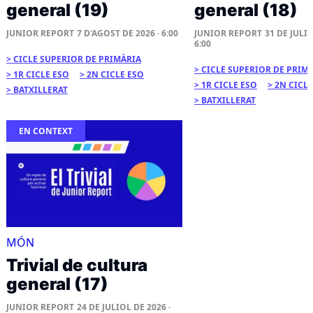
general (19)
general (18)
JUNIOR REPORT
7 D'AGOST DE 2026 · 6:00
JUNIOR REPORT
31 DE JULIO
6:00
CICLE SUPERIOR DE PRIMÀRIA
CICLE SUPERIOR DE PRIM
1R CICLE ESO
2N CICLE ESO
1R CICLE ESO
2N CICLE
BATXILLERAT
BATXILLERAT
EN CONTEXT
MÓN
Trivial de cultura
general (17)
JUNIOR REPORT
24 DE JULIOL DE 2026 ·