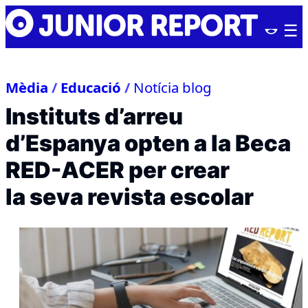
Skip
Junior
to
Report
content
Mèdia
/
Educació
/
Notícia blog
Instituts d’arreu
d’Espanya opten a la Beca
RED-ACER per crear
la seva revista escolar