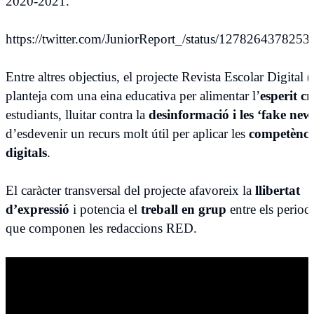
2020-2021.
https://twitter.com/JuniorReport_/status/127826437825
Entre altres objectius, el projecte Revista Escolar Digital
planteja com una eina educativa per alimentar l’
esperit crí
estudiants, lluitar contra la
desinformació i les ‘
fake
new
d’esdevenir un recurs molt útil per aplicar les
competènci
digitals
.
El caràcter transversal del projecte afavoreix la
llibertat
d’expressió
i potencia el
treball
en grup
entre els periodi
que componen les redaccions RED.