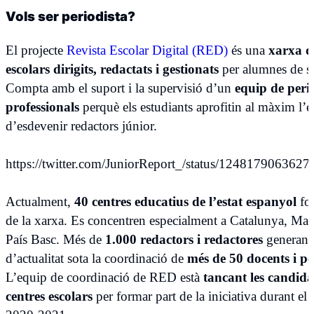
Vols
ser
periodista?
El projecte
Revista Escolar Digital (RED)
és una
xarxa d
escolars dirigits, redactats i gestionats
per alumnes de s
Compta amb el suport i la supervisió d’un
equip de perio
professionals
perquè els estudiants aprofitin al màxim l’e
d’esdevenir redactors júnior.
https://twitter.com/JuniorReport_/status/124817906362
Actualment,
40 centres educatius de l’estat espanyol
fo
de la xarxa. Es concentren especialment a Catalunya, Madr
País Basc. Més de
1.000 redactors i redactores
generant
d’actualitat sota la coordinació de
més de 50 docents i pe
L’equip de coordinació de RED està
tancant les candida
centres escolars
per formar part de la iniciativa durant el