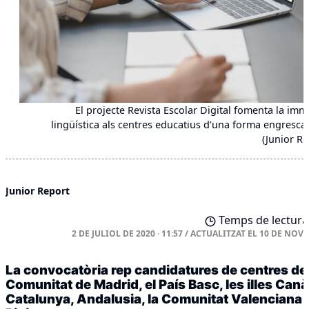
El projecte Revista Escolar Digital fomenta la imm
lingüística als centres educatius d’una forma engresca
(Junior Re
Junior Report
Temps de lectura:
2 DE JULIOL DE 2020 · 11:57
/
ACTUALITZAT EL
10 DE NOVE
La convocatòria rep candidatures de centres de 
Comunitat de Madrid, el País Basc, les illes Canà
Catalunya, Andalusia, la Comunitat Valenciana i