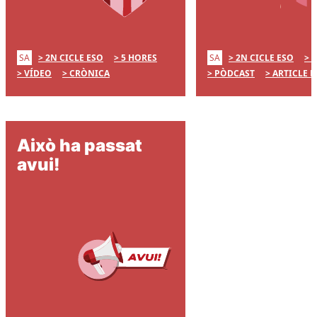
SA
SA
2N CICLE ESO
5 HORES
2N CICLE ESO
5
VÍDEO
CRÒNICA
PÒDCAST
ARTICLE 
Això ha passat
avui!