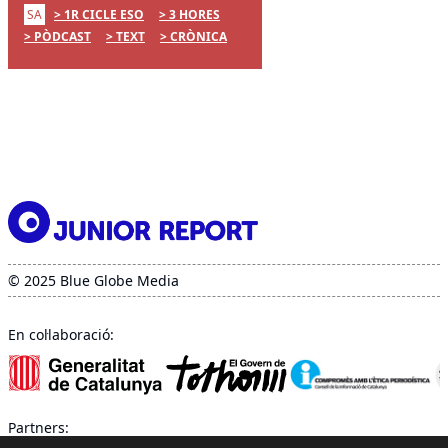
SA
1R CICLE ESO
3 HORES
PÒDCAST
TEXT
CRÒNICA
© 2025 Blue Globe Media
En col·laboració:
Partners: