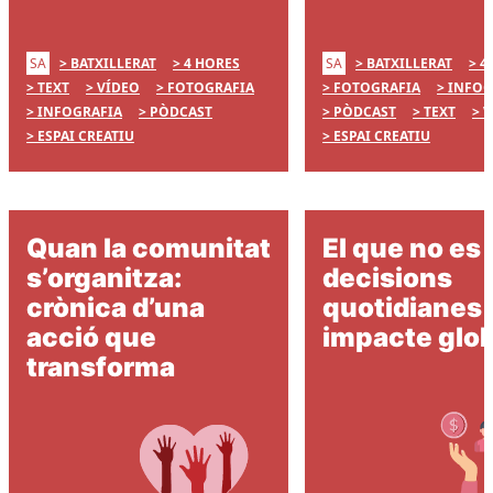
SA
SA
BATXILLERAT
4 HORES
BATXILLERAT
4
TEXT
VÍDEO
FOTOGRAFIA
FOTOGRAFIA
INFOG
INFOGRAFIA
PÒDCAST
PÒDCAST
TEXT
V
ESPAI CREATIU
ESPAI CREATIU
Quan la comunitat
El que no es
s’organitza:
decisions
crònica d’una
quotidianes
acció que
impacte glob
transforma