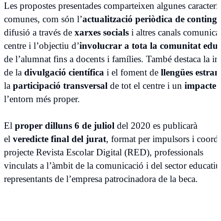
Les propostes presentades comparteixen algunes caracterí
comun
e
s, com són l’
actualització periòdica de contingu
difusió a través de
xarxes socials
i altres canals comunica
centre i l’objectiu d’
involucrar a tota la comunitat edu
de l’alumnat fins a docents i famílies. També destaca la i
de la
divulgació científica
i el foment de
llengües estran
la
participació transversal
de tot el centre i un
impacte 
l’entorn més proper.
El
proper
dilluns
6 de
juliol
del 2020 es
publicarà
el
veredicte
final del
jurat
, format per
impulsors
i
coord
projecte
Revista
Escolar Digital (RED), professionals
vinculats
a
l’àmbit
de la
comunicació
i
del sector
educatiu
representants de l’
empresa
patrocinadora
de la
beca
.