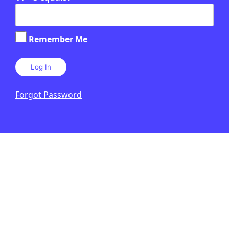
CULTURA
/
CINEMA
Les joguines es rebel·len contra
★
Remember Me
la tecnologia a ‘Toy Story 5’
LAURA CUESTA
18 DE JUNY DE 2026 · 6:00
CICLE SUPERIOR DE PRIMÀRIA
1R CICLE ESO
2N CICLE ESO
BATXILLERAT
Forgot Password