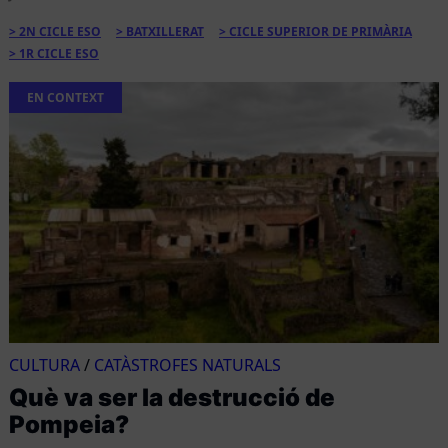
2N CICLE ESO
BATXILLERAT
CICLE SUPERIOR DE PRIMÀRIA
1R CICLE ESO
EN CONTEXT
CULTURA
/
CATÀSTROFES NATURALS
Què va ser la destrucció de
Pompeia?