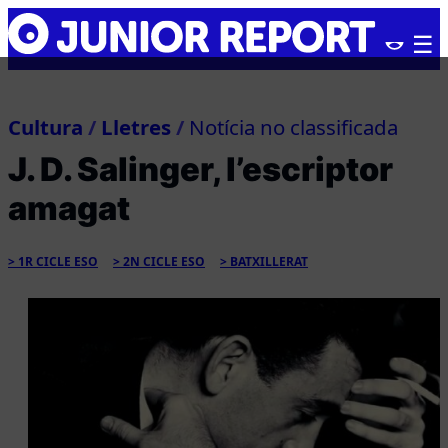
Skip
Junior
to
Report
content
Cultura
/
Lletres
/
Notícia no classificada
J. D. Salinger, l’escriptor
amagat
1R CICLE ESO
2N CICLE ESO
BATXILLERAT