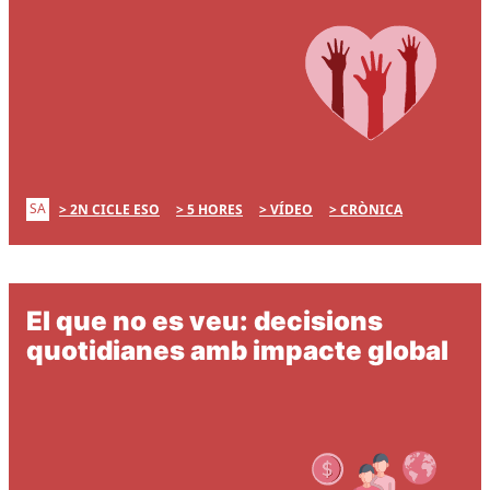
SA
2N CICLE ESO
5 HORES
VÍDEO
CRÒNICA
El que no es veu: decisions
quotidianes amb impacte global