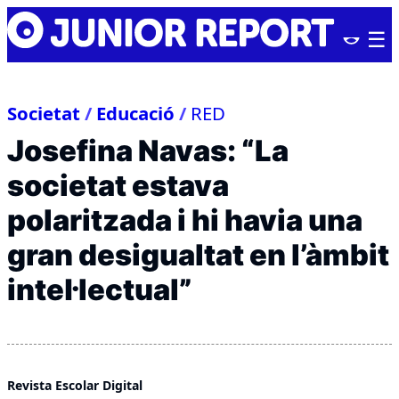
Skip
Junior
to
Report
content
Societat
/
Educació
/
RED
Josefina Navas: “La
societat estava
polaritzada i hi havia una
gran desigualtat en l’àmbit
intel·lectual”
Revista Escolar Digital