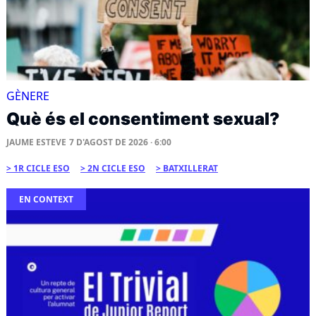
GÈNERE
Què és el consentiment sexual?
JAUME ESTEVE
7 D'AGOST DE 2026 · 6:00
1R CICLE ESO
2N CICLE ESO
BATXILLERAT
EN CONTEXT