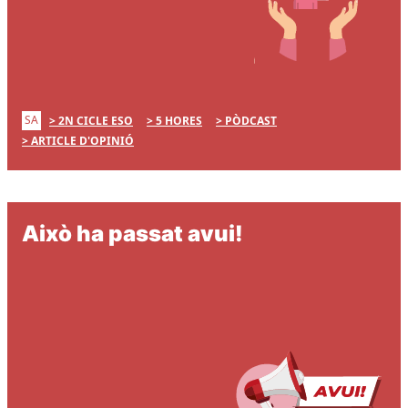
SA
2N CICLE ESO
5 HORES
PÒDCAST
ARTICLE D'OPINIÓ
Això ha passat avui!