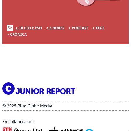
SA
1R CICLE ESO
3 HORES
PÒDCAST
TEXT
CRÒNICA
© 2025 Blue Globe Media
En col·laboració: