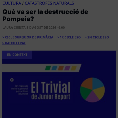
CULTURA
/
CATÀSTROFES NATURALS
Què va ser la destrucció de
Pompeia?
LAURA CUESTA
3 D'AGOST DE 2026 · 6:00
CICLE SUPERIOR DE PRIMÀRIA
1R CICLE ESO
2N CICLE ESO
BATXILLERAT
EN CONTEXT