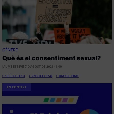
GÈNERE
Què és el consentiment sexual?
JAUME ESTEVE
7 D'AGOST DE 2026 · 6:00
1R CICLE ESO
2N CICLE ESO
BATXILLERAT
EN CONTEXT