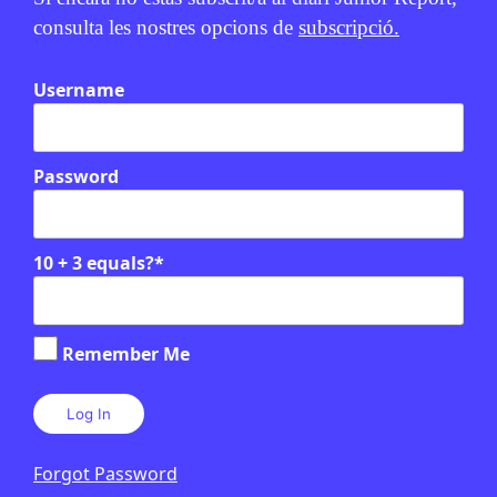
consulta les nostres opcions de
subscripció.
Username
Password
10 + 3 equals?
*
Remember Me
Forgot Password