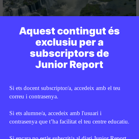
Aquest contingut és
exclusiu per a
SOCIETAT
/
ODS
subscriptors de
Quines són les Set Meravelles
Junior Report
Naturals del Món?
GEMMA CASTANYER
5 D'AGOST DE 2026 · 6:00
CICLE SUPERIOR DE PRIMÀRIA
1R CICLE ESO
2N CICLE ESO
Si ets docent subscriptor/a, accedeix amb el teu
BATXILLERAT
correu i contrasenya.
Si ets alumne/a, accedeix amb l'usuari i
contrasenya que t’ha facilitat el teu centre educatiu.
PUBLICITAT:
Si encara no estàs subscrit/a al diari Junior Report,