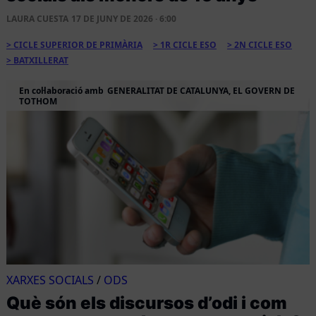
LAURA CUESTA
17 DE JUNY DE 2026 · 6:00
CICLE SUPERIOR DE PRIMÀRIA
1R CICLE ESO
2N CICLE ESO
BATXILLERAT
En col·laboració amb
GENERALITAT DE CATALUNYA, EL GOVERN DE
TOTHOM
XARXES SOCIALS
/
ODS
Què són els discursos d’odi i com