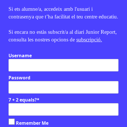
Si ets alumne/a, accedeix amb l'usuari i
contrasenya que t’ha facilitat el teu centre educatiu.
Si encara no estàs subscrit/a al diari Junior Report,
consulta les nostres opcions de
subscripció.
Username
Relacionats
EN CONTEXT
Password
7 + 2 equals?
*
Remember Me