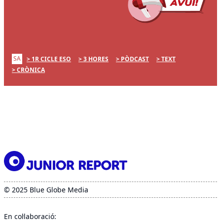
SA
1R CICLE ESO
3 HORES
PÒDCAST
TEXT
CRÒNICA
© 2025 Blue Globe Media
En col·laboració: