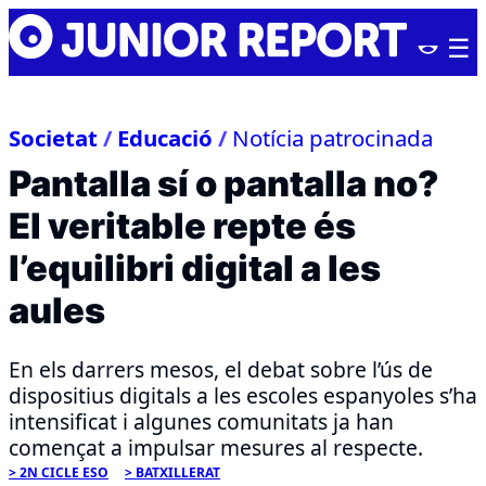
Skip
Junior
to
Report
content
Societat
/
Educació
/
Notícia patrocinada
Pantalla sí o pantalla no?
El veritable repte és
l’equilibri digital a les
aules
En els darrers mesos, el debat sobre l’ús de
dispositius digitals a les escoles espanyoles s’ha
intensificat i algunes comunitats ja han
començat a impulsar mesures al respecte.
2N CICLE ESO
BATXILLERAT