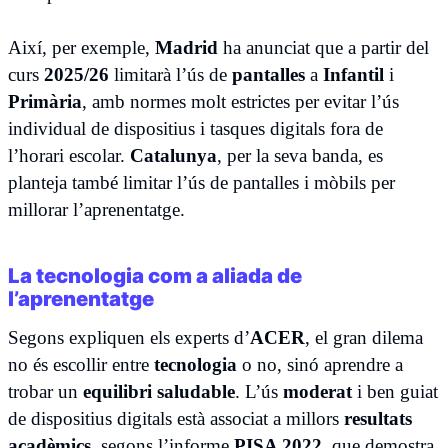
Així, per exemple,
Madrid
ha anunciat que a partir del
curs
2025/26
limitarà l’ús de
pantalles
a
Infantil
i
Primària
, amb normes molt estrictes per evitar l’ús
individual de dispositius i tasques digitals fora de
l’horari escolar.
Catalunya
, per la seva banda, es
planteja també limitar l’ús de pantalles i mòbils per
millorar l’aprenentatge.
La tecnologia com a aliada de
l’aprenentatge
Segons expliquen els experts d’
ACER
, el gran dilema
no és escollir entre
tecnologia
o no, sinó aprendre a
trobar un
equilibri saludable
. L’ús
moderat
i ben guiat
de dispositius digitals està associat a millors
resultats
acadèmics
, segons l’informe
PISA 2022
, que demostra