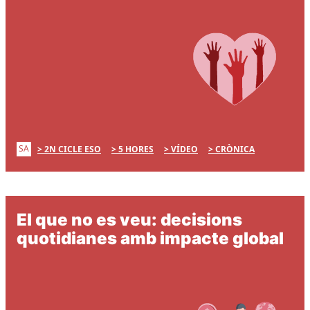
SA
2N CICLE ESO
5 HORES
VÍDEO
CRÒNICA
El que no es veu: decisions
quotidianes amb impacte global