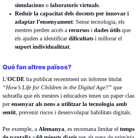
simulacions
o
laboratoris virtuals
.
Reduir la capacitat dels docents per innovar i
adaptar l’ensenyament
: Sense tecnologia, els
mestres perden accés a
recursos
i
dades útils
que
els ajuden a identificar
dificultats
i millorar el
suport individualitzat
.
Què fan altres països?
L’
OCDE
ha publicat recentment un informe titulat
“How’s Life for Children in the Digital Age?”
que
subratlla que els mestres i educadors tenen un paper clau
per
ensenyar als nens a utilitzar la tecnologia amb
sentit
, prevenir riscos i desenvolupar habilitats digitals.
Per exemple, a
Alemanya
, es recomana limitar el
temps
de pantalla
a
60 minuts diaris
per als nens de primària.