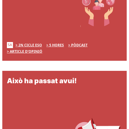
SA
2N CICLE ESO
5 HORES
PÒDCAST
ARTICLE D'OPINIÓ
Això ha passat avui!