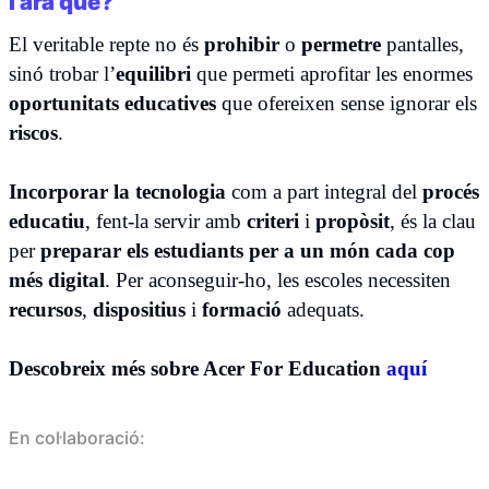
I ara què?
El veritable repte no és
prohibir
o
permetre
pantalles,
sinó trobar l’
equilibri
que permeti aprofitar les enormes
oportunitats educatives
que ofereixen sense ignorar els
riscos
.
Incorporar la tecnologia
com a part integral del
procés
educatiu
, fent-la servir amb
criteri
i
propòsit
, és la clau
per
preparar els estudiants per a un món cada cop
més digital
. Per aconseguir-ho, les escoles necessiten
recursos
,
dispositius
i
formació
adequats.
Descobreix més sobre Acer For Education
aquí
En col·laboració: