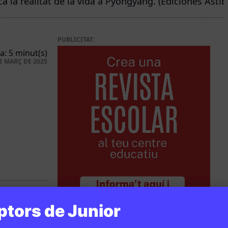
a la realitat de la vida a Pyongyang. (Ediciones Astibe
PUBLICITAT:
a: 5 minut(s)
E MARÇ DE 2025
ptors de Junior