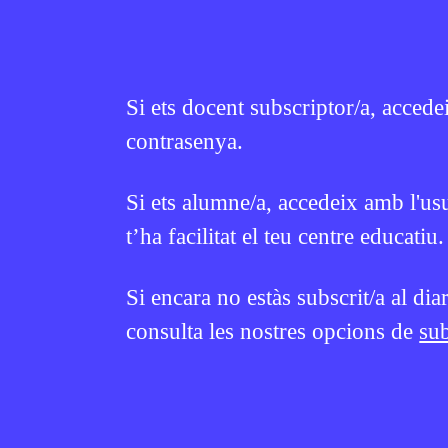
EN CONTEXT
EN CONTEXT
Si ets docent subscriptor/a, accede
contrasenya.
Si ets alumne/a, accedeix amb l'us
t’ha facilitat el teu centre educatiu.
CULTURA
ESPORTS
Trivial de cultura general
Trivial d
(19)
(18)
Si encara no estàs subscrit/a al dia
consulta les nostres opcions de
sub
JUNIOR REPORT
7 D'AGOST DE 2026 · 6:00
JUNIOR REPORT
BATXILLERAT
CICLE SUPERIOR DE PRIMÀRIA
CICLE SUPERIO
1R CICLE ESO
2N CICLE ESO
1R CICLE ESO
BATXILLERAT