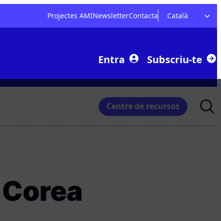
Projectes AMI
Newsletter
Contacta
Català
Entra
Subscriu-te
Searc
Centre de recursos
for:
r Corea