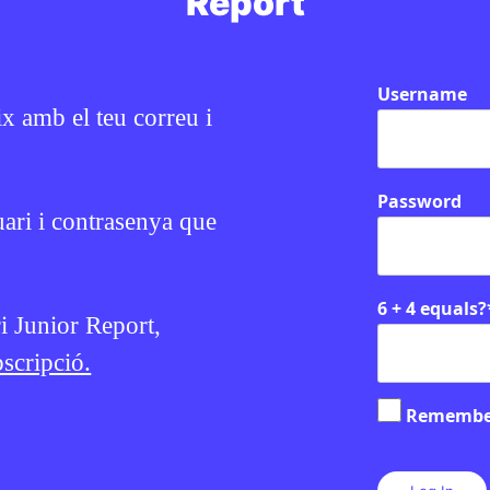
Report
EN CONTEXT
Username
ix amb el teu correu i
Password
uari i contrasenya que
MÓN
/
HISTÒRIA
e cultura general
Què va passar a
6 + 4 equals?
Txernòbil?
ri Junior Report,
scripció.
31 DE JULIOL DE 2026 · 6:00
DANIEL MOYA
30 DE JULIOL DE 2026 
R DE PRIMÀRIA
1R CICLE ESO
2N CICLE ESO
Remembe
2N CICLE ESO
BATXILLERAT
CICLE SUPERIOR 