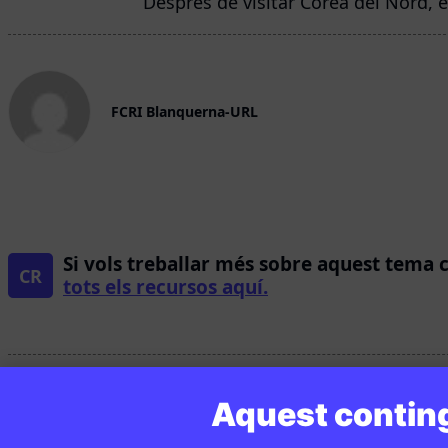
Després de visitar Corea del Nord, e
FCRI Blanquerna-URL
Si vols treballar més sobre aquest tema 
CR
tots els recursos aquí.
Aquest conting
Continguts relacionats