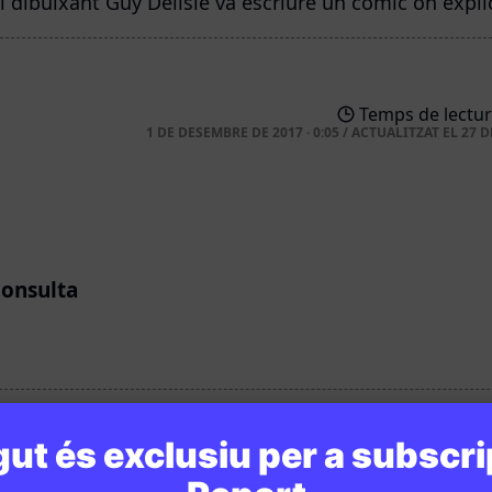
l dibuixant Guy Delisle va escriure un còmic on explic
Temps de lectur
1 DE DESEMBRE DE 2017 · 0:05
/
ACTUALITZAT EL
27 D
consulta
ut és exclusiu per a subscri