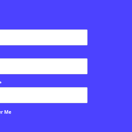
*
PUBLICITAT:
· 6:00
r Me
DE PRIMÀRIA