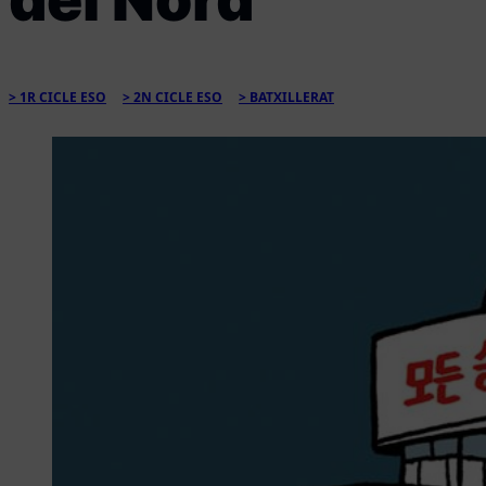
1R CICLE ESO
2N CICLE ESO
BATXILLERAT