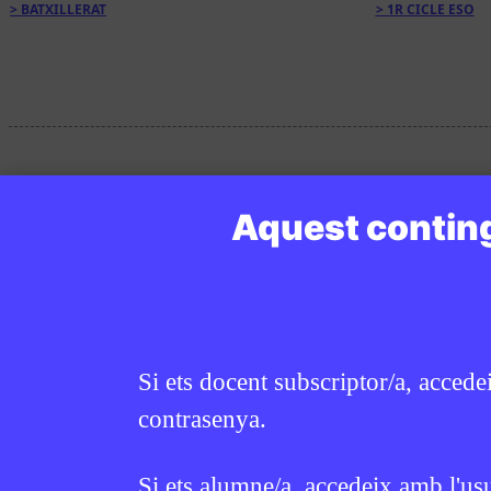
BATXILLERAT
1R CICLE ESO
Aquest conting
Si ets docent subscriptor/a, accede
contrasenya.
Si ets alumne/a, accedeix amb l'us