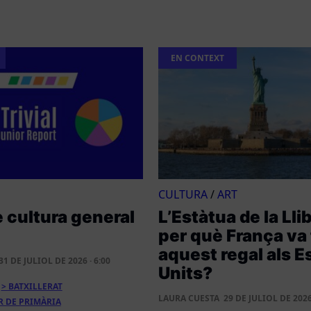
EN CONTEXT
CULTURA
/
ART
e cultura general
L’Estàtua de la Lli
per què França va 
aquest regal als E
31 DE JULIOL DE 2026 · 6:00
Units
BATXILLERAT
LAURA CUESTA
29 DE JULIOL DE 2026 
R DE PRIMÀRIA