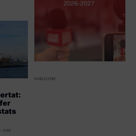
PUBLICITAT:
bertat:
fer
stats
?
· 6:00