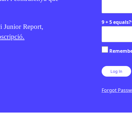
9 + 5 equals?
ri Junior Report,
scripció.
Remembe
Forgot Pass