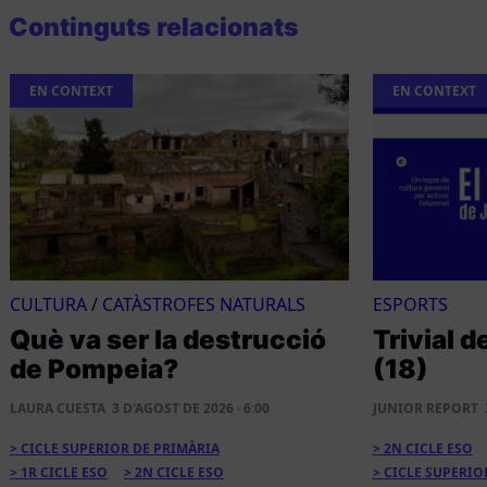
Continguts relacionats
EN CONTEXT
EN CONTEXT
CULTURA
/
CATÀSTROFES NATURALS
ESPORTS
Què va ser la destrucció
Trivial d
de Pompeia?
(18)
LAURA CUESTA
3 D'AGOST DE 2026 · 6:00
JUNIOR REPORT
CICLE SUPERIOR DE PRIMÀRIA
2N CICLE ESO
1R CICLE ESO
2N CICLE ESO
CICLE SUPERIO