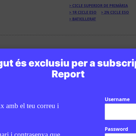
CICLE SUPERIOR DE PRIMÀRIA
1R CICLE ESO
2N CICLE ESO
BATXILLERAT
ut és exclusiu per a subscri
Report
Username
ix amb el teu correu i
Password
uari i contrasenya que