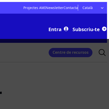
Projectes AMI
Newsletter
Contacta
Català
Entra
Subscriu-te
Searc
Centre de recursos
for:
r