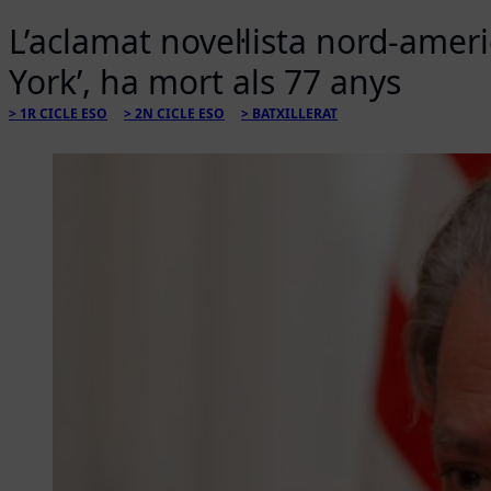
L’aclamat novel·lista nord-ameri
York’, ha mort als 77 anys
1R CICLE ESO
2N CICLE ESO
BATXILLERAT