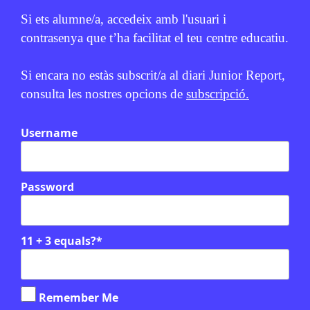
Si ets alumne/a, accedeix amb l'usuari i
contrasenya que t’ha facilitat el teu centre educatiu.
Si encara no estàs subscrit/a al diari Junior Report,
consulta les nostres opcions de
subscripció.
Username
Relacionats
Password
Verifiquem: laboratori de fact-
checking
11 + 3 equals?
*
Remember Me